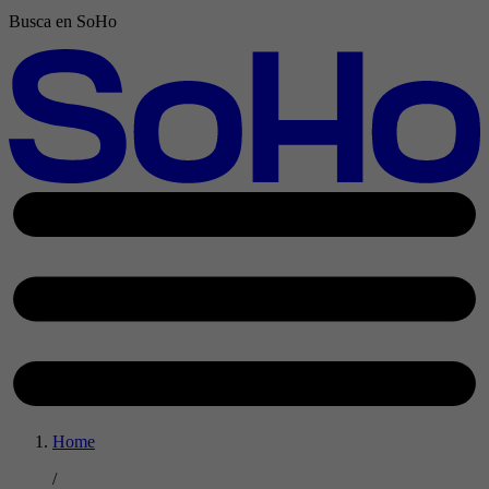
Busca en SoHo
Home
/