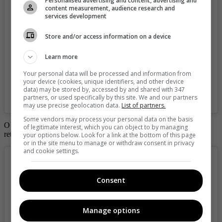
Personalised advertising and content, advertising and
content measurement, audience research and
services development
Store and/or access information on a device
Learn more
Your personal data will be processed and information from
your device (cookies, unique identifiers, and other device
data) may be stored by, accessed by and shared with 347
partners, or used specifically by this site. We and our partners
A post shared by ✩ sami sheen ✩ (@samisheen)
may use precise geolocation data.
List of partners.
Some vendors may process your personal data on the basis
O cuando le dio la espalda a la cámara para cautivar con su
of legitimate interest, which you can object to by managing
retaguardia.
your options below. Look for a link at the bottom of this page
or in the site menu to manage or withdraw consent in privacy
and cookie settings.
Consent
Manage options