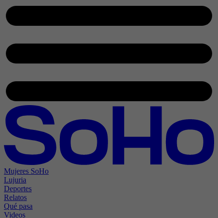
Mujeres SoHo
Lujuria
Deportes
Relatos
Qué pasa
Videos