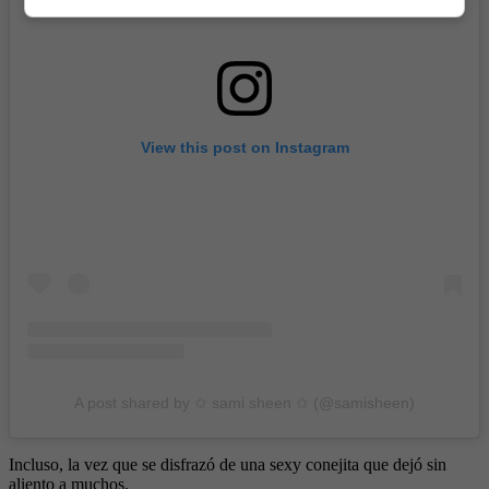
View this post on Instagram
A post shared by ✩ sami sheen ✩ (@samisheen)
Incluso, la vez que se disfrazó de una sexy conejita que dejó sin
aliento a muchos.