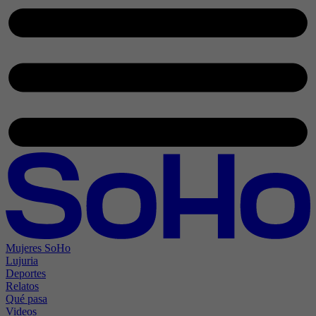
Mujeres SoHo
Lujuria
Deportes
Relatos
Qué pasa
Videos