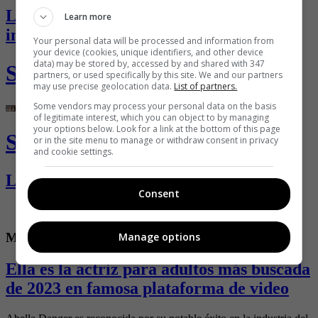
La vasectomía, ¿el salvavidas de los
Learn more
infieles?
Your personal data will be processed and information from
your device (cookies, unique identifiers, and other device
data) may be stored by, accessed by and shared with 347
Selección SoHo
partners, or used specifically by this site. We and our partners
may use precise geolocation data.
List of partners.
Some vendors may process your personal data on the basis
of legitimate interest, which you can object to by managing
your options below. Look for a link at the bottom of this page
Selección SoHo
or in the site menu to manage or withdraw consent in privacy
and cookie settings.
La Selección SoHo 2026
Consent
Manage options
Mujeres SoHo
Ella es la actriz para adultos más buscada
de 2023 en famosa plataforma de video