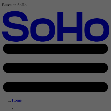
Busca en SoHo
Home
/