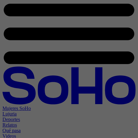
Mujeres SoHo
Lujuria
Deportes
Relatos
Qué pasa
Videos