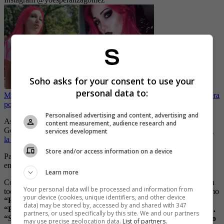
Soho asks for your consent to use your
personal data to:
Modelo de OnlyFans se graba de manera erótica en Disney y genera
polémica
Personalised advertising and content, advertising and
Así lo dejó en evidencia recientemente, luego de que Esperanza
content measurement, audience research and
Gómez aprovechara su perfil,
para dejar ver una candente foto con
services development
la que incluso generó suspiros.
Store and/or access information on a device
Para la foto, posó ante la cámara con muy poca ropa, mientras se
encontraba sobre su cama, dañando así la imaginación de muchos.
Learn more
Con la foto, además de robarse las miradas, provocó que le dejaran
Your personal data will be processed and information from
toda clase de comentarios entre los que se pueden leer halagos como
your device (cookies, unique identifiers, and other device
“Hermosa y espectacular”... “Mamacita”... “Divina mujer”...
data) may be stored by, accessed by and shared with 347
“Eres lo más bello y sexy”... “Parece un angelito durmiendo”...
partners, or used specifically by this site. We and our partners
“Sueña conmigo”... “Llego a mi casa y te veo así en la cama , lo
may use precise geolocation data.
List of partners.