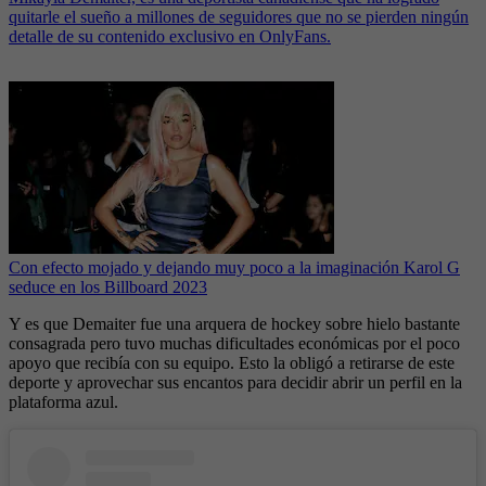
quitarle el sueño a millones de seguidores que no se pierden ningún
detalle de su contenido exclusivo en OnlyFans.
Con efecto mojado y dejando muy poco a la imaginación Karol G
seduce en los Billboard 2023
Y es que Demaiter fue una arquera de hockey sobre hielo bastante
consagrada pero tuvo muchas dificultades económicas por el poco
apoyo que recibía con su equipo. Esto la obligó a retirarse de este
deporte y aprovechar sus encantos para decidir abrir un perfil en la
plataforma azul.