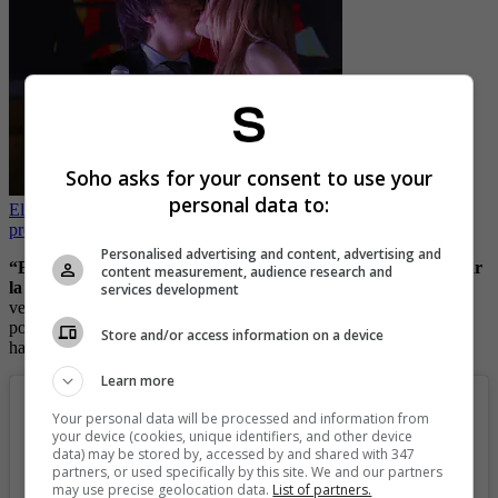
Soho asks for your consent to use your
personal data to:
Ella es Fátima, la sexy actriz que es novia de Milei el nuevo
presidente de Argentina
Personalised advertising and content, advertising and
“Es hora de decir adiós al hockey sobre hielo. Es hora de pasar
content measurement, audience research and
la página y pasar al siguiente capítulo de mi vida
, por primera
services development
vez no será mi foco número uno. Estoy ilusionada con el futuro
porque todo lo que me has enseñado me permitirá triunfar”, contó
Store and/or access information on a device
hace poco la deportista durante una entrevista.
Learn more
Your personal data will be processed and information from
your device (cookies, unique identifiers, and other device
data) may be stored by, accessed by and shared with 347
partners, or used specifically by this site. We and our partners
may use precise geolocation data.
List of partners.