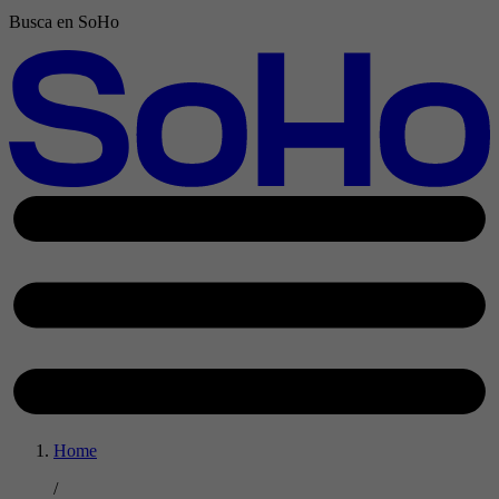
Busca en SoHo
Home
/