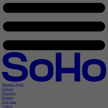
Mujeres SoHo
Lujuria
Deportes
Relatos
Qué pasa
Videos