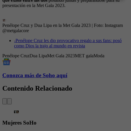
que existe entre las dos
posando juntas y preparándose para su
presentación en la Met Gala 2023.
Penélope Cruz y Dua Lipa en la Met Gala 2023
| Foto:
Instagram
@metgalacore
-
Penélope Cruz les dio provocativo regalo a sus fans: posó
como Dios la trajo al mundo en revista
Penélope Cruz
Dua Lipa
Met Gala 2023
MET gala
Moda
Conozca más de Soho aquí
Contenido Relacionado
Mujeres SoHo