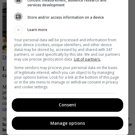
content measurement, audience research and
services development
Store and/or access information on a device
Learn more
Your personal data will be processed and information from
your device (cookies, unique identifiers, and other device
data) may be stored by, accessed by and shared with 347
partners, or used specifically by this site. We and our partners
Dua Lipa: las 10 fotos más sexys de la popular cantante
may use precise geolocation data.
List of partners.
Some vendors may process your personal data on the basis
La escena entre Penélope Cruz y Dua Lipa que
of legitimate interest, which you can object to by managing
causó furor entre los fans de la Met Gala
your options below. Look for a link at the bottom of this page
or in the site menu to manage or withdraw consent in privacy
and cookie settings.
Mientras esperaban el inicio de la transmisión, ambas celebridades
protagonizaron una emotiva escena que causó furor entre los
fanáticos de la Met Gala, donde se les vio bastante cerca
conversando y en medio de su charla
no pasó desapercibida la
Consent
caricia que le dio la intérprete española a la cantante en su rostro
.
Sin duda alguna,
la cantante y la actriz han dado mucho de qué
Manage options
hablar no solo por su derroche de elegancia por los vestidos que
lucieron, sino por dejar en evidencia la conexión tan especial