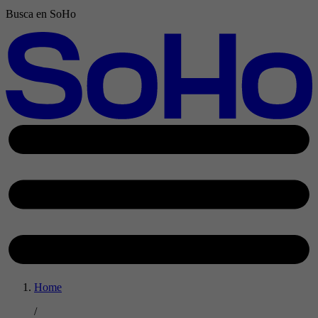
Busca en SoHo
Home
/