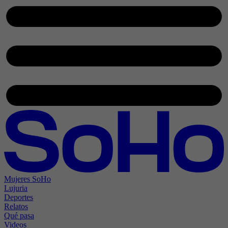
Mujeres SoHo
Lujuria
Deportes
Relatos
Qué pasa
Videos