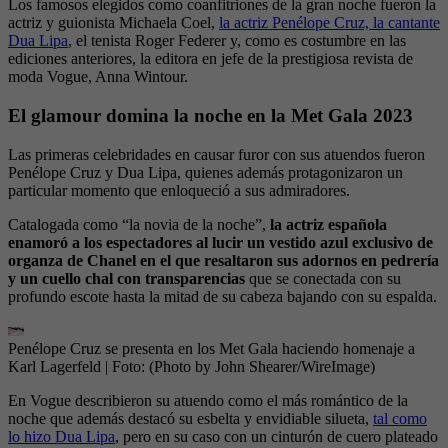
Los famosos elegidos como coanfitriones de la gran noche fueron la
actriz y guionista Michaela Coel,
la actriz Penélope Cruz, la cantante
Dua Lipa
, el tenista Roger Federer y, como es costumbre en las
ediciones anteriores, la editora en jefe de la prestigiosa revista de
moda Vogue, Anna Wintour.
El glamour domina la noche en la Met Gala 2023
Las primeras celebridades en causar furor con sus atuendos fueron
Penélope Cruz y Dua Lipa, quienes además protagonizaron un
particular momento que enloqueció a sus admiradores.
Catalogada como “la novia de la noche”,
la actriz española
enamoró a los espectadores al lucir un vestido azul exclusivo de
organza de Chanel en el que resaltaron sus adornos en pedrería
y un cuello chal con transparencias
que se conectada con su
profundo escote hasta la mitad de su cabeza bajando con su espalda.
Penélope Cruz se presenta en los Met Gala haciendo homenaje a
Karl Lagerfeld
| Foto:
(Photo by John Shearer/WireImage)
En Vogue describieron su atuendo como el más romántico de la
noche que además destacó su esbelta y envidiable silueta,
tal como
lo hizo Dua Lipa
, pero en su caso con un cinturón de cuero plateado