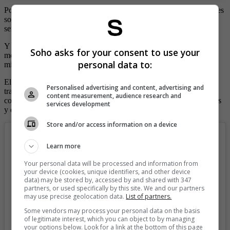
Por otra parte, esta mujer no es solo toda una celebridad en las redes
sociales anteriormente mencionadas, en TikTok es una bomba de
sensualidad.
Y es que con tan solo cinco videos que ha publicado hasta el
Soho asks for your consent to use your
momento ya acumula más de 3.5 millones de seguidores y 110.7
personal data to:
millones de ‘me gusta’.
El primer material audiovisual que subió aparece con un vestido
Personalised advertising and content, advertising and
trasparentoso que tiene una pronunciada apertura en uno de sus
content measurement, audience research and
costados, por lo que se le ve toda la pierna y se acentúan sus nalgas
services development
y en la parte de adelante casi se le sale uno de sus senos.
Store and/or access information on a device
Learn more
Your personal data will be processed and information from
your device (cookies, unique identifiers, and other device
data) may be stored by, accessed by and shared with 347
partners, or used specifically by this site. We and our partners
may use precise geolocation data.
List of partners.
Some vendors may process your personal data on the basis
of legitimate interest, which you can object to by managing
your options below. Look for a link at the bottom of this page