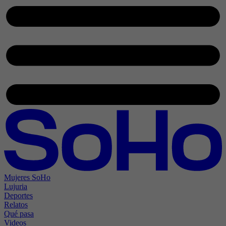
Mujeres SoHo
Lujuria
Deportes
Relatos
Qué pasa
Videos