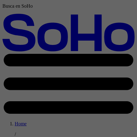
Busca en SoHo
Home
/