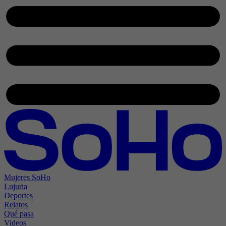
Mujeres SoHo
Lujuria
Deportes
Relatos
Qué pasa
Videos