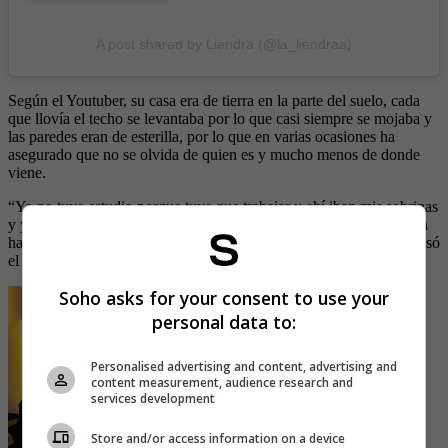
A post shared by Liendra (@la_liendraa)
Según el Youtuber, su casa era de tierra en la parte del suelo, cada
que llovía el techo se levantaba por lo que casi siempre se mojaba y
las paredes eran de esterilla, por lo que en varias ocasiones ha
asegurado que no se olvida de quien es y mucho menos de donde
viene.
“Yo no tuve estudio porque tuve que trabajar y ahí iban mis sobrinas
y yo trabajando para que ellas pudieran estudiar, para que pudieran
hablar bien. Me siento feliz por todo lo que he logrado nea”, confesó
el también empresario.
Soho asks for your consent to use your
personal data to:
Personalised advertising and content, advertising and
content measurement, audience research and
services development
Store and/or access information on a device