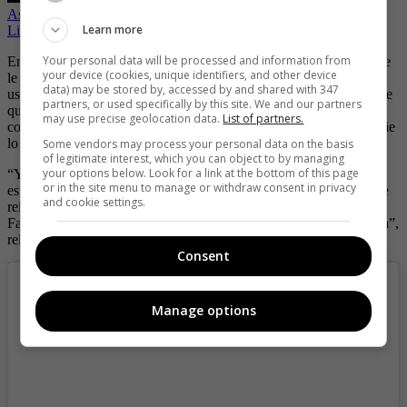
Así reaccionó Esperanza Gómez al ver la parte íntima de La
Learn more
Liendra, ¿habrá chicaneado el influencer?
Your personal data will be processed and information from
En el colegio era el chistoso del salón, pero al mismo tiempo al que
your device (cookies, unique identifiers, and other device
le hacían bullying por las orejas tan grandes que tenía y porque
data) may be stored by, accessed by and shared with 347
usaba siempre los mismos pares de tenis. Fue después de percatarse
partners, or used specifically by this site. We and our partners
que podía sacar provecho de eso de una manera graciosa que
may use precise geolocation data.
List of partners.
comenzó a subir material a redes sociales, desde ese momento nadie
lo ha detenido y poco a poco cumple más sueños.
Some vendors may process your personal data on the basis
of legitimate interest, which you can object to by managing
your options below. Look for a link at the bottom of this page
“Yo sabía que tenía un talento; hacer reír a la gente, porque podía
or in the site menu to manage or withdraw consent in privacy
estar en el salón, quería ser serio, y yo decía algo y todo el salón se
and cookie settings.
reía. Yo soy una persona muy hiperactiva y conocí lo que es
Facebook, empecé a hacer un videito y vi que a la gente le gustaba”,
relató Gómez.
Consent
Manage options