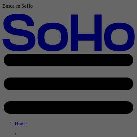
Busca en SoHo
Home
/