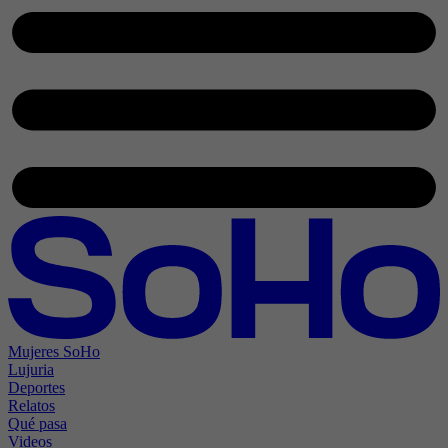
Mujeres SoHo
Lujuria
Deportes
Relatos
Qué pasa
Videos