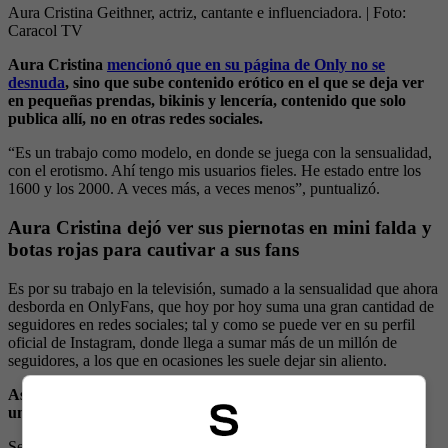
Aura Cristina Geithner, actriz, cantante e influenciadora.
| Foto:
Caracol TV
Aura Cristina
mencionó que en su página de Only no se
desnuda
, sino que sube contenido erótico en el que se deja ver
en pequeñas prendas, bikinis y lencería, contenido que solo
publica allí, no en otras redes sociales.
“Es un trabajo como modelo, en donde se juega con la sensualidad,
con el erotismo. Ahí tengo mis usuarios fieles. He estado entre los
1600 y los 2000. A veces más, a veces menos”, puntualizó.
Aura Cristina dejó ver sus piernotas en mini falda y
botas rojas para cautivar a sus fans
Es por su trabajo en la televisión, sumado a la sensualidad que ahora
desborda en OnlyFans, que hoy por hoy suma una gran cantidad de
seguidores en redes sociales; tal y como se puede ver en su perfil
oficial de Instagram, donde llega a sumar más de un millón de
seguidores, a los que en ocasiones les suele dejar sin aliento.
Así lo dejó en evidencia recientemente, luego de que publicara
una foto con la que se llegó a robar más de una mirada.
Se trata de una publicación que la actriz hizo, en la que se dejó ver