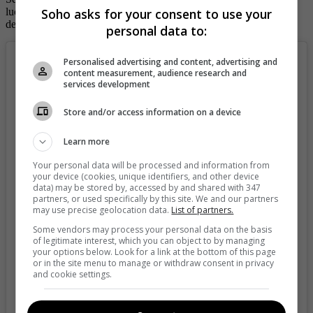
Soho asks for your consent to use your
luciendo una minifalda y unas botas rojas, con las que terminó
descrestando a más de uno con sus piernotas.
personal data to:
Personalised advertising and content, advertising and
content measurement, audience research and
services development
Store and/or access information on a device
Learn more
Your personal data will be processed and information from
your device (cookies, unique identifiers, and other device
data) may be stored by, accessed by and shared with 347
partners, or used specifically by this site. We and our partners
may use precise geolocation data.
List of partners.
Some vendors may process your personal data on the basis
of legitimate interest, which you can object to by managing
View this post on Instagram
your options below. Look for a link at the bottom of this page
or in the site menu to manage or withdraw consent in privacy
and cookie settings.