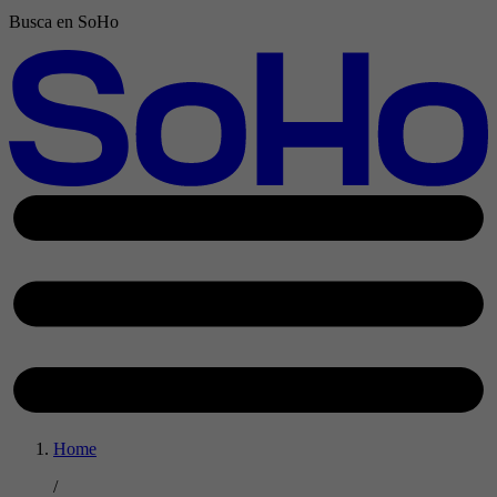
Busca en SoHo
Home
/