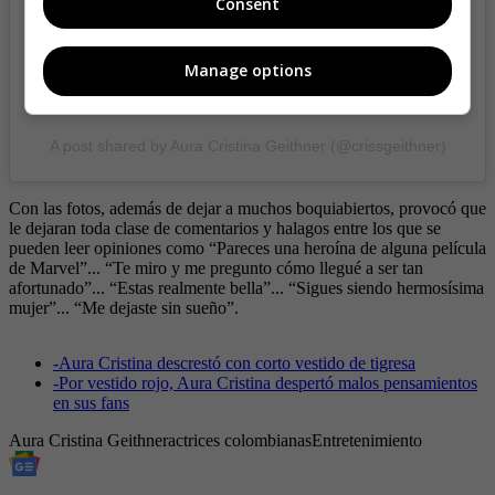
Consent
Manage options
A post shared by Aura Cristina Geithner (@crissgeithner)
Con las fotos, además de dejar a muchos boquiabiertos, provocó que
le dejaran toda clase de comentarios y halagos entre los que se
pueden leer opiniones como “Pareces una heroína de alguna película
de Marvel”... “Te miro y me pregunto cómo llegué a ser tan
afortunado”... “Estas realmente bella”... “Sigues siendo hermosísima
mujer”... “Me dejaste sin sueño”.
-
Aura Cristina descrestó con corto vestido de tigresa
-
Por vestido rojo, Aura Cristina despertó malos pensamientos
en sus fans
Aura Cristina Geithner
actrices colombianas
Entretenimiento