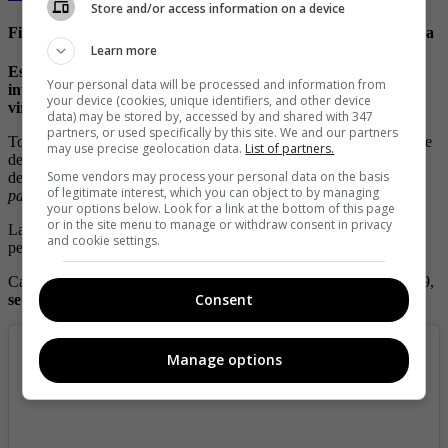
Store and/or access information on a device
Filtran fotos de Ariadna Gutiérrez sin nada de ropa en la playa
Learn more
Esta no es la primera vez que Ariadna genera suspiros en
Your personal data will be processed and information from
internet con sus curvas, ya que en una pasada ocasión
your device (cookies, unique identifiers, and other device
viralizaron una serie de fotos en las que casi le ven todo.
data) may be stored by, accessed by and shared with 347
partners, or used specifically by this site. We and our partners
Todo ocurrió mientras la modelo se encontraba realizando una serie
may use precise geolocation data.
List of partners.
de fotos para una campaña publicitaria para una marca de vestidos
Some vendors may process your personal data on the basis
de baño, por lo que cuando se dispuso a cambiar de prendas, un
of legitimate interest, which you can object to by managing
paparazzi
logró captarla desnuda.
your options below. Look for a link at the bottom of this page
or in the site menu to manage or withdraw consent in privacy
Las imágenes permiten ver que solo lograron taparle su delantera,
and cookie settings.
pero las cámaras lograron captar toda su retaguardia.
Cabe resaltar que aunque las fotografías fueron tomadas en el 2019,
Consent
se han hecho tendencia en redes sociales.
Manage options