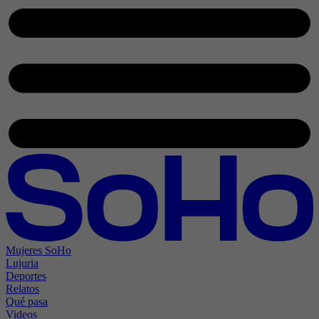
Mujeres SoHo
Lujuria
Deportes
Relatos
Qué pasa
Videos