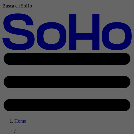
Busca en SoHo
Home
/