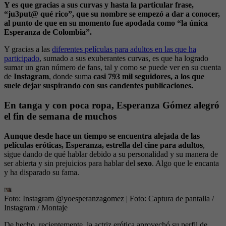
Y es que gracias a sus curvas y hasta la particular frase,
“ju3put@ qué rico”, que su nombre se empezó a dar a conocer,
al punto de que en su momento fue apodada como “la única
Esperanza de Colombia”.
Y gracias a las
diferentes películas para adultos en las que ha
participado
, sumado a sus exuberantes curvas, es que ha logrado
sumar un gran número de fans, tal y como se puede ver en su cuenta
de
Instagram
, donde suma
casi 793 mil seguidores, a los que
suele dejar suspirando con sus candentes publicaciones.
En tanga y con poca ropa, Esperanza Gómez alegró
el fin de semana de muchos
Aunque desde hace un tiempo se encuentra alejada de las
películas eróticas, Esperanza, estrella del cine para adultos
,
sigue dando de qué hablar debido a su personalidad y su manera de
ser abierta y sin prejuicios para hablar del
sexo
. Algo que le encanta
y ha disparado su fama.
Foto: Instagram @yoesperanzagomez
| Foto:
Captura de pantalla /
Instagram / Montaje
De hecho, recientemente, la actriz erótica aprovechó su perfil de