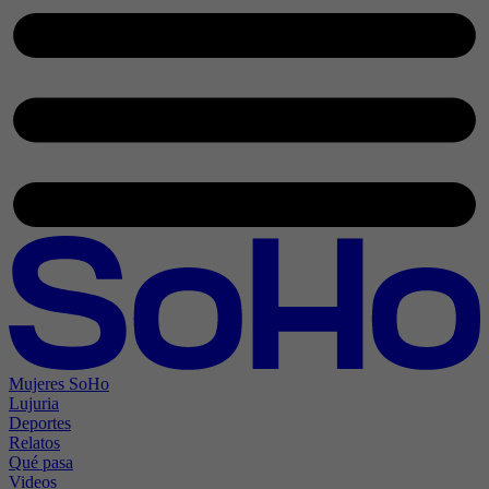
Mujeres SoHo
Lujuria
Deportes
Relatos
Qué pasa
Videos