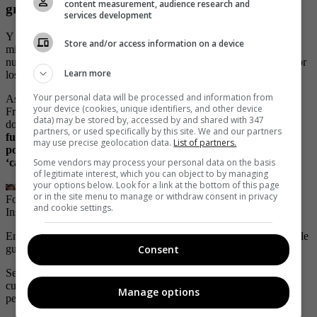
content measurement, audience research and
grabar escena con Nacho Vidal
services development
Y aunque fueron muchas las escenas que Esperanza llegó a grabar
Store and/or access information on a device
mientras estuvo en la industria porno, hace un tiempo reveló que
nunca quiso grabar con Nacho Vidal, mencionando los motivos por
Learn more
los que no quiso hacerlo.
Your personal data will be processed and information from
Así lo mencionó en una entrevista que concedió a Martín De
your device (cookies, unique identifiers, and other device
Francisco y Santiago Moure para el programa ‘La Tele Letal’,
data) may be stored by, accessed by and shared with 347
donde comentó que
“
con el único que dije que no iba a grabar
partners, or used specifically by this site. We and our partners
fue con Nacho y no porque no lo considere un excelente actor,
may use precise geolocation data.
List of partners.
porque yo lo admiro, lo respeto mucho y además es muy buen
Some vendors may process your personal data on the basis
‘catre’. Es de mi total agrado
”.
of legitimate interest, which you can object to by managing
your options below. Look for a link at the bottom of this page
or in the site menu to manage or withdraw consent in privacy
Foto: Instagram @yoesperanzagomez
| Foto:
Captura de pantalla /
and cookie settings.
Instagram / Montaje
En palabras de Esperanza, no graba con Nacho, debido a que a él le
Consent
gusta escupir a sus compañeras y eso no es del gusto de ella.
Según mencionó, se debe a una enseñanza que le dio su papá
cuando era pequeña, en la que le mencionó que escupir a una
Manage options
persona es señal de desprecio.