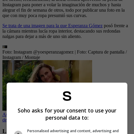
Instagram para poner a volar la imaginación de muchos y hasta
alegrar el fin de semana de otros, todo por publicar una foto en la
que con muy poca ropa presumió sus curvas.
Se trata de una imagen para la que Esperanza Góm
ez
posó frente a
la cámara mientras lucía ropa interior, destacando sus redondas
nalgas para dejar a más de uno sin aliento.
Foto: Instagram @yoesperanzagomez
| Foto:
Captura de pantalla /
Instagram / Montaje
Soho asks for your consent to use your
Aura Cristina enfocó su delantera en top con transparencias para
personal data to:
dejar a más de uno suspirando
La razón por la que Esperanza Gómez no quiso
Personalised advertising and content, advertising and