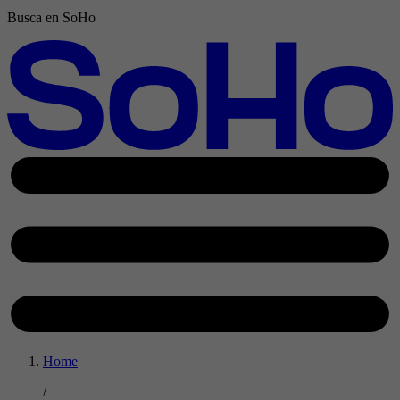
Busca en SoHo
Home
/