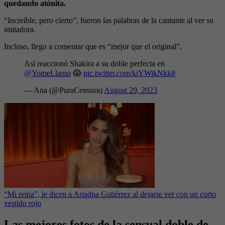
quedando atónita.
“Increíble, pero cierto”, fueron las palabras de la cantante al ver su
imitadora.
Incluso, llego a comentar que es “mejor que el original”.
Así reaccionó Shakira a su doble perfecta en
@YomeLlamo
😱
pic.twitter.com/kiYWikNkk8
— Ana (@PuraCensura)
August 29, 2023
“Mi reina”, le dicen a Ariadna Gutiérrez al dejarse ver con un corto
vestido rojo
Las mejores fotos de la sensual doble de