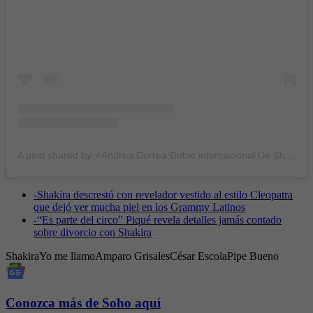
A post shared by ⭐Andrea Correa Doble internacional De Shakira🌟 (@yomellamoshakira_2023)
-
Shakira descrestó con revelador vestido al estilo Cleopatra
que dejó ver mucha piel en los Grammy Latinos
-
“Es parte del circo” Piqué revela detalles jamás contado
sobre divorcio con Shakira
Shakira
Yo me llamo
Amparo Grisales
César Escola
Pipe Bueno
Conozca más de Soho aquí