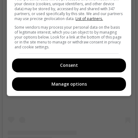
your device (cookies, unique identifiers, and other device
data) may be stored by, accessed by and shared with 347
partners, or used specifically by this site. We and our partners
may use precise geolocation data.
List of partners.
Some vendors may process your personal data on the basis
of legitimate interest, which you can object to by managing
your options below. Look for a link at the bottom of this page
or in the site menu to manage or withdraw consent in privacy
and cookie settings.
Consent
View this post on Instagram
Manage options