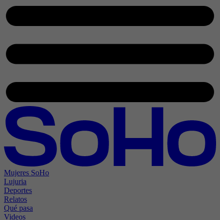
Mujeres SoHo
Lujuria
Deportes
Relatos
Qué pasa
Videos