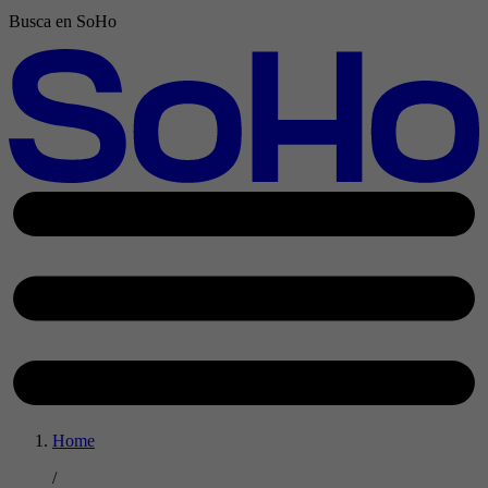
Busca en SoHo
Home
/