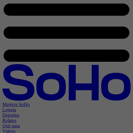
Mujeres SoHo
Lujuria
Deportes
Relatos
Qué pasa
Videos