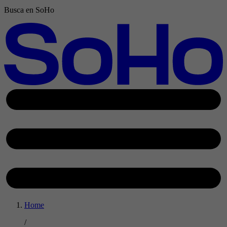
Busca en SoHo
Home
/