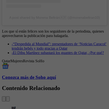
A post shared by Morena Beltrán🇦🇷 (@morenabeltran10)
Los que sí están felices son los seguidores de la periodista, quienes
aprovecharon la publicación para halagarla.
-
“Despedida al Mundial”: presentadores de ‘Noticias Caracol’
tendrán bebés y todo gracias a Qatar
-
El Dibu Martínez subastará los guantes de Qatar, ¿Por qué?
Qatar
Mujeres
Revista SoHo
Conozca más de Soho aquí
Contenido Relacionado