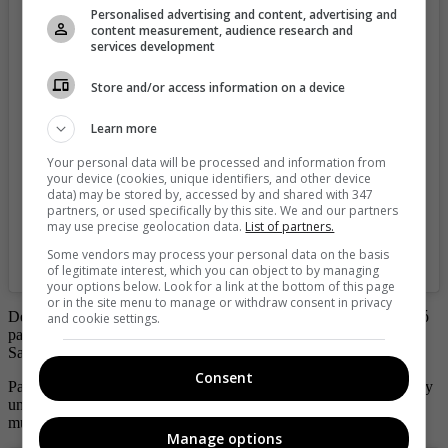
Personalised advertising and content, advertising and
View this post on Instagram
content measurement, audience research and
services development
Store and/or access information on a device
Learn more
Your personal data will be processed and information from
your device (cookies, unique identifiers, and other device
data) may be stored by, accessed by and shared with 347
partners, or used specifically by this site. We and our partners
may use precise geolocation data.
List of partners.
Some vendors may process your personal data on the basis
A post shared by Morena Beltrán🇦🇷 (@morenabeltran10)
of legitimate interest, which you can object to by managing
your options below. Look for a link at the bottom of this page
or in the site menu to manage or withdraw consent in privacy
De hecho, fue ella misma la encargada de mostrar el
look
que lució
and cookie settings.
para apoyar a Argentina en el encuentro que tuvo contra Arabia
Saudita, el cual perdieron los argentinos.
Consent
Para el partido vistió un conjunto negro que contaba con pantalón y
un pequeño
top
que aunque no dejaba ver mucho, para dicho país
muestra de más.
Manage options