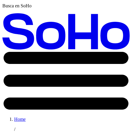
Busca en SoHo
Home
/