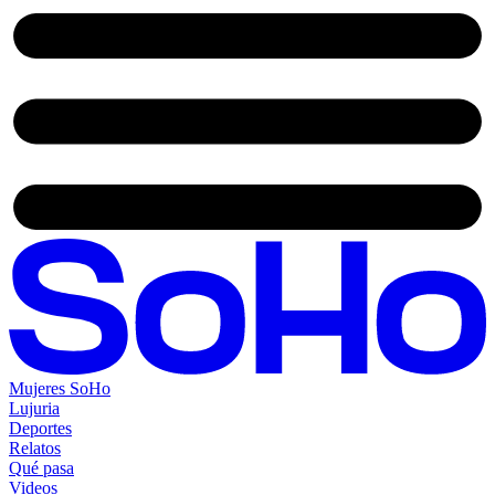
Mujeres SoHo
Lujuria
Deportes
Relatos
Qué pasa
Videos