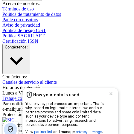
Acerca de nosotros:
Términos de uso
Politica de tratamiento de datos
Paute con nosotros
Aviso de privacidad
Politica de riesgo C/ST
Politica SAGRILAFT
Certificación ISSN
Contáctenos:
Contáctenos:
Canales de servicio al cliente
Horarios de atención
Lunes a Viernes de 8:00 a.m. a 6:00 p.m.
Trabaje con nosotros
Para notificaciones judiciales
e-mail:juridica@semana.com
Protección del Consumidor
Copyright ©
2026
Publicaciones Semana S.A.