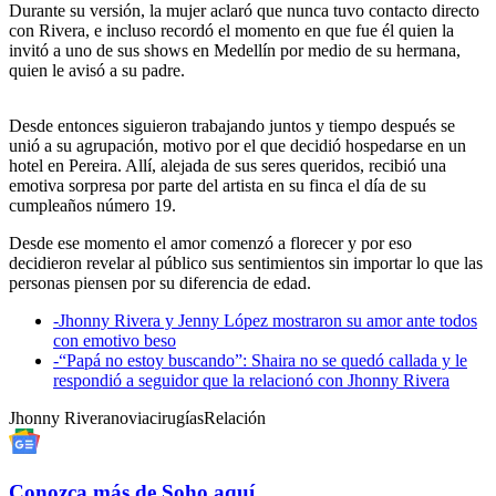
Durante su versión, la mujer aclaró que nunca tuvo contacto directo
con Rivera, e incluso recordó el momento en que fue él quien la
invitó a uno de sus shows en Medellín por medio de su hermana,
quien le avisó a su padre.
Desde entonces siguieron trabajando juntos y tiempo después se
unió a su agrupación, motivo por el que decidió hospedarse en un
hotel en Pereira. Allí, alejada de sus seres queridos, recibió una
emotiva sorpresa por parte del artista en su finca el día de su
cumpleaños número 19.
Desde ese momento el amor comenzó a florecer y por eso
decidieron revelar al público sus sentimientos sin importar lo que las
personas piensen por su diferencia de edad.
-
Jhonny Rivera y Jenny López mostraron su amor ante todos
con emotivo beso
-
“Papá no estoy buscando”: Shaira no se quedó callada y le
respondió a seguidor que la relacionó con Jhonny Rivera
Jhonny Rivera
novia
cirugías
Relación
Conozca más de Soho aquí