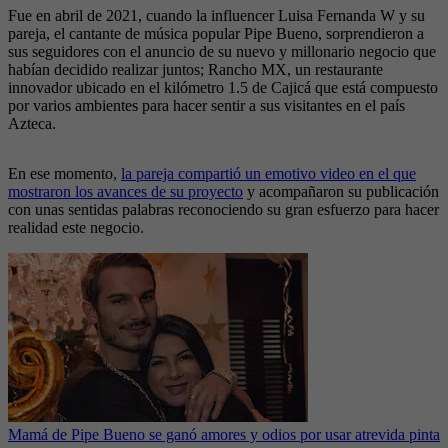
Fue en abril de 2021, cuando la influencer Luisa Fernanda W y su
pareja, el cantante de música popular Pipe Bueno, sorprendieron a
sus seguidores con el anuncio de su nuevo y millonario negocio que
habían decidido realizar juntos; Rancho MX, un restaurante
innovador ubicado en el kilómetro 1.5 de Cajicá que está compuesto
por varios ambientes para hacer sentir a sus visitantes en el país
Azteca.
En ese momento,
la pareja compartió un emotivo video en el que
mostraron los avances de su proyecto
y acompañaron su publicación
con unas sentidas palabras reconociendo su gran esfuerzo para hacer
realidad este negocio.
Mamá de Pipe Bueno se ganó amores y odios por usar atrevida pinta