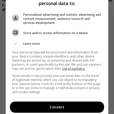
conciertos, otra para eventos empresariales para 1.500 invitados
personal data to:
y un pabellón tipo auditorio con silletería que cuenta con un
aforo de 1.500 usuarios.
Personalised advertising and content, advertising and
content measurement, audience research and
services development
Store and/or access information on a device
Learn more
Your personal data will be processed and information from
your device (cookies, unique identifiers, and other device
data) may be stored by, accessed by and shared with 347
partners, or used specifically by this site. We and our partners
may use precise geolocation data.
List of partners.
Some vendors may process your personal data on the basis
of legitimate interest, which you can object to by managing
your options below. Look for a link at the bottom of this page
or in the site menu to manage or withdraw consent in privacy
View this post on Instagram
and cookie settings.
Consent