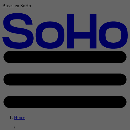
Busca en SoHo
Home
/