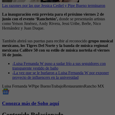
Las razones por las que Jessica Cediel y Pipe Bueno terminaron
La inauguración está prevista para el próximo viernes 2 de
junio con el evento ‘Ranchetón’,
donde se presentarán artistas
como Yeison Jiménez, Andy Rivera, Jessi Uribe, Beéle, Nico
Hernández y Juan Duque.
También abrirá sus puertas para recibir al reconocido
grupo musical
mexicano, los Tigres Del Norte y la banda de música regional
mexicana Calibre 50 con su estilo de música norteña el viernes
16 de junio.
-
Luisa Fernanda W puso a sudar frío a sus seguidores con
transparente vestido de baño
-
La vez que se le burlaron a Luisa Fernanda W por exponer
proyecto de influencers en la universidad
Luisa Fernanda W
Pipe Bueno
Trabajo
Restaurantes
Rancho MX
Conozca más de Soho aquí
Contenido Relacionado