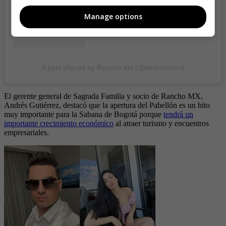
Manage options
A post shared by Rancho Mx (@elranchomx)
El gerente general de Sagrada Familia y socio de Rancho MX,
Andrés Gutiérrez, destacó que la apertura del Pabellón es un hito
muy importante para la Sabana de Bogotá porque
tendrá un
importante crecimiento económico
al atraer turismo y encuentros
empresariales.