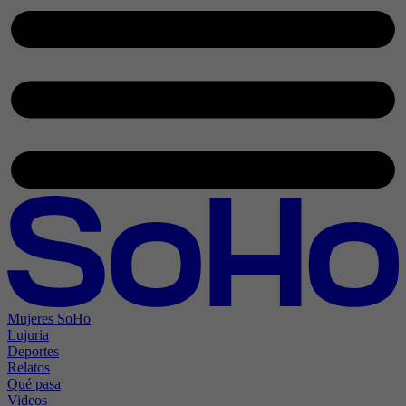
Mujeres SoHo
Lujuria
Deportes
Relatos
Qué pasa
Videos