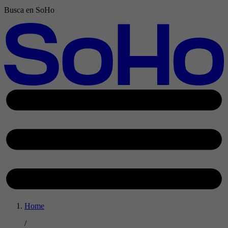
Busca en SoHo
Home
/