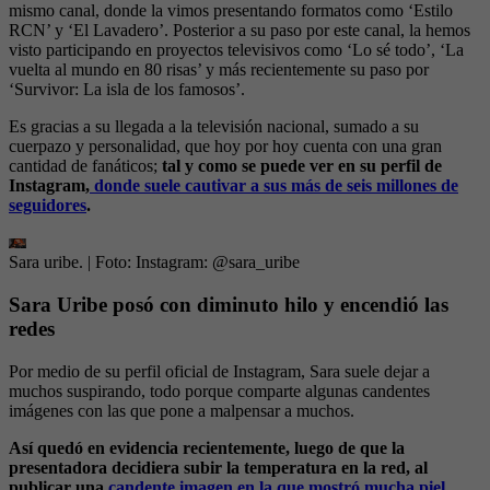
mismo canal, donde la vimos presentando formatos como ‘Estilo
RCN’ y ‘El Lavadero’. Posterior a su paso por este canal, la hemos
visto participando en proyectos televisivos como ‘Lo sé todo’, ‘La
vuelta al mundo en 80 risas’ y más recientemente su paso por
‘Survivor: La isla de los famosos’.
Es gracias a su llegada a la televisión nacional, sumado a su
cuerpazo y personalidad, que hoy por hoy cuenta con una gran
cantidad de fanáticos;
tal y como se puede ver en su perfil de
Instagram,
donde suele cautivar a sus más de seis millones de
seguidores
.
Sara uribe.
| Foto:
Instagram: @sara_uribe
Sara Uribe posó con diminuto hilo y encendió las
redes
Por medio de su perfil oficial de Instagram, Sara suele dejar a
muchos suspirando, todo porque comparte algunas candentes
imágenes con las que pone a malpensar a muchos.
Así quedó en evidencia recientemente, luego de que la
presentadora decidiera subir la temperatura en la red, al
publicar una
candente imagen en la que mostró mucha piel
.