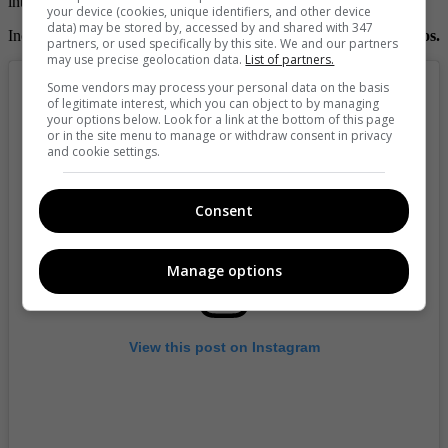
internauta.
your device (cookies, unique identifiers, and other device
data) may be stored by, accessed by and shared with 347
Incluso,
la vez que personificó a la Barbie, cautivando a muchos.
partners, or used specifically by this site. We and our partners
may use precise geolocation data.
List of partners.
Some vendors may process your personal data on the basis
of legitimate interest, which you can object to by managing
your options below. Look for a link at the bottom of this page
or in the site menu to manage or withdraw consent in privacy
and cookie settings.
Consent
Manage options
View this post on Instagram