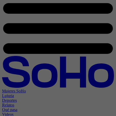
Mujeres SoHo
Lujuria
Deportes
Relatos
Qué pasa
Videos