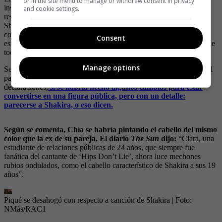
or in the site menu to manage or withdraw consent in privacy
inseguridades de la joven Clara, quien fue señalada de ser la
and cookie settings.
responsable de la cereza que le puso al pastel de la relación entre
Shakira y Piqué o, mejor dicho, la manzana de la discordia o, en
colombiano, el florero de Llorente, pues se dice que las cosas ya
Consent
estaban mal, pero la infidelidad fue lo que rebosó el vaso e hizo que
todo terminara.
Manage options
Se dice pasar del anonimato al ojo publico tan fuerte o ha sido fácil
para Clara y aunque prefiere no hablar y nunca ha dado
declaraciones,
sí se habría hecho algunos cambios para estar
convertirse en una figura pública, pero con un detalle:
parecerse a Shakira, o eso dicen.
Según se comenta, Chía se habría pintando el cabello del mismo
color que la ex de su pareja. El diario
The Sun
dijo:
“Clara, una
estudiante de relaciones públicas de 24 años, que siempre fue
fanática del cantante de ‘Hips Don’t Lie’, ahora luce mechones
rubios ondulados, como el cabello característico de Shakira a sus 19
años”.
Piqué se desahogó con respecto a canción de Shakira
| Foto:
NMás/RAC1