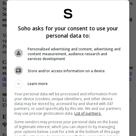
Recientemente, salió a la luz un nuevo dato que aviva estos rumores.
Se trataría de la camioneta en la que habrían paseado Pep y Clara.
Sería una Range Rover Sport blanca con vidrios blindados y
oscuros, la cual tendría un valor aproximado de más de 200 mil
euros.
Soho asks for your consent to use your
personal data to:
Varios medios internacionales aseguran que la joven habría dado
varios paseos con el exentrenador, provocando la supuesta ira de
Piqué y este “no quisiera ver este vehículo ni rodar en las calles”,
Personalised advertising and content, advertising and
escribió Nueva Mujer.
content measurement, audience research and
services development
Cabe mencionar que en enero pasado varios programas
españoles informaron que Clara era muy cercana al entrenador
Store and/or access information on a device
español del City debido a que estudió con uno de sus hijos.
Pero
de aquí a que tuvieran un romance hay simplemente especulaciones
Learn more
por todo lo que se dice de la joven de 23 años de edad.
Your personal data will be processed and information from
your device (cookies, unique identifiers, and other device
La joven fue captada por diversos medios en sitios públicos.
| Foto:
data) may be stored by, accessed by and shared with 347
EUROPA PRESS
partners, or used specifically by this site. We and our partners
may use precise geolocation data.
List of partners.
El cambió de
look
de Clara Chía por el que dicen
Some vendors may process your personal data on the basis
que es idéntica a Shakira
of legitimate interest, which you can object to by managing
your options below. Look for a link at the bottom of this page
En medio de tanta polémica surge un nuevo rumor respecto a las