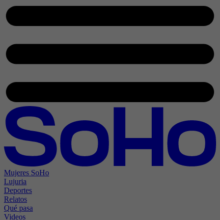
Mujeres SoHo
Lujuria
Deportes
Relatos
Qué pasa
Videos