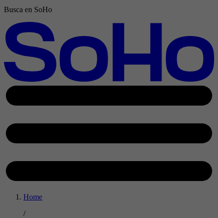
Busca en SoHo
Home
/