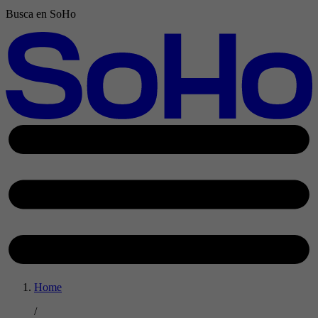
Busca en SoHo
Home
/