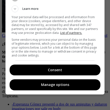
Learn more
Your personal data will be processed and information from
your device (cookies, unique identifiers, and other device
data) may be stored by, accessed by and shared with 347
partners, or used specifically by this site. We and our partners
may use precise geolocation data.
List of partners.
Carolina Cruz se hizo candente tatuaje en zona donde no llega el sol
Some vendors may process your personal data on the basis
of legitimate interest, which you can object to by managing
¿Esperanza Gómez tiene una hija?
your options below. Look for a link at the bottom of this page
or in the site menu to manage or withdraw consent in privacy
Muchos quedaron sorprendidos cuando Esperanza reveló que
and cookie settings.
tiene una “hija” de 26 años, que realmente es una sobrina que
ha criado desde muy pequeña.
“Tengo una niña de 26 años, ha sido como mi hija y la eduqué.
Consent
Padre no es el que engendra, es el que hace el papel… Nunca me
vio teniendo citas diferentes a mi marido, ella entendió que lo mío
era un trabajo, la asimilación es diferente si uno les cuenta y no se
Manage options
entera por sus compañeritos que cambian las cosas e interpretan
diferente”, reveló Esperanza en una de sus entrevistas con la emisora
Tropicana.
-
Esperanza Gómez presentó a dos de sus amiguitas y dañaron
imaginaciones por salir en body