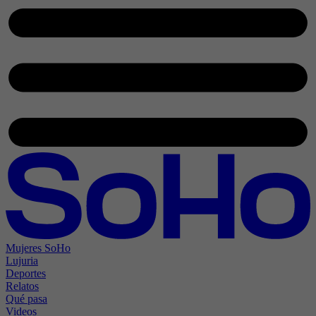
Mujeres SoHo
Lujuria
Deportes
Relatos
Qué pasa
Videos