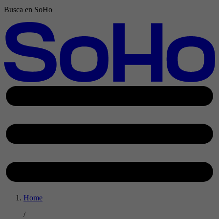
Busca en SoHo
Home
/