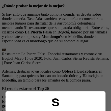
¿Dónde probar lo mejor de lo mejor?
Si hay algo que amamos tanto como la comida, es debatir sobre
dónde comerla. TasteAtlas también se aventuró a recomendar los
mejores lugares para disfrutar de la gastronomía colombiana,
mencionando 51 restaurantes que son parada obligatoria. Entre ellos,
clásicos como
La Puerta Falsa
en Bogotá, famoso por sus tamales
y chocolate con queso; y
Mondongo’s
en Medellín, donde la
especialidad es el mondongo que da su nombre al lugar.
Restaurante La Puerta Falsa. Especial restaurantes y coronavirus.
Bogotá Mayo 15 de 2020. Foto: Juan Carlos Sierra-Revista Semana.
| Foto:
Juan Carlos Sierra
Además, destacan joyas locales como
Obleas Floridablanca
en
Santander, para quienes buscan un bocado dulce, y
Hatoviejo
en
Medellín, un templo para los amantes de la comida paisa.
El reto de estar en el Top 20
Entrar al Top 20 no solo es un honor, también es un desafío.
Este reconocimiento llega en un momento en el que la
gastronomía mundial se reinventa constantemente,
y los países
compiten por destacar no solo en sabor, sino también en