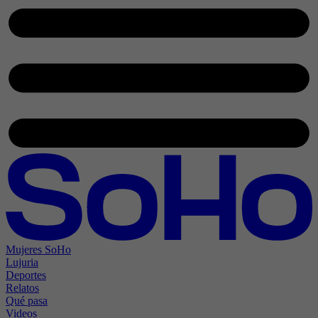
Mujeres SoHo
Lujuria
Deportes
Relatos
Qué pasa
Videos