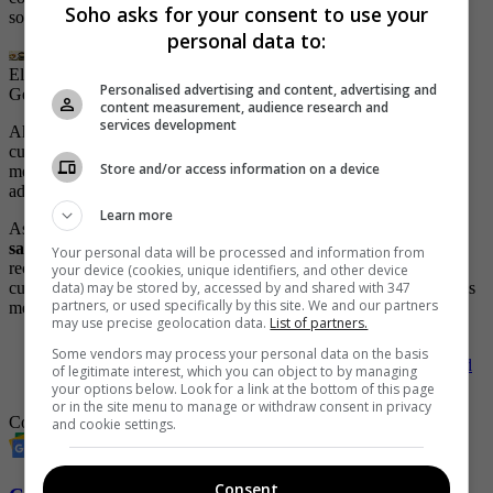
Soho asks for your consent to use your
sostenibilidad, innovación y presentación.
personal data to:
El ajiaco es una sopa que se consume mucho en Bogotá.
| Foto:
Personalised advertising and content, advertising and
Getty Images
content measurement, audience research and
services development
Ahora, la tarea para Colombia es seguir elevando sus tradiciones
culinarias, no solo en las mesas locales, sino también en los
Store and/or access information on a device
mercados internacionales. Porque si algo sabemos hacer bien,
además de arepas, es sorprender con lo nuestro.
Learn more
Así que ya saben, colombianos:
la próxima vez que estén
saboreando un buen sancocho o una oblea con arequipe,
Your personal data will be processed and information from
recuerden que están degustando una cocina que no solo alimenta
your device (cookies, unique identifiers, and other device
data) may be stored by, accessed by and shared with 347
cuerpos, sino también corazones, y que ahora es oficialmente de las
partners, or used specifically by this site. We and our partners
mejores del mundo.
may use precise geolocation data.
List of partners.
-
Las comidas más peligrosas del mundo
Some vendors may process your personal data on the basis
-
ODA: el restaurante colombiano que lidera la sostenibilidad
of legitimate interest, which you can object to by managing
en Latinoamérica
your options below. Look for a link at the bottom of this page
or in the site menu to manage or withdraw consent in privacy
Comida
Top
comida colombiana
and cookie settings.
Consent