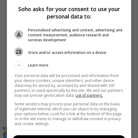
Soho asks for your consent to use your
personal data to:
Personalised advertising and content, advertising and
content measurement, audience research and
services development
Store and/or access information on a device
Learn more
Your personal data will be processed and information from
your device (cookies, unique identifiers, and other device
data) may be stored by, accessed by and shared with 347
partners, or used specifically by this site. We and our partners
may use precise geolocation data.
List of partners.
-
Video: mientras capturaban a delincuente perrito pasó y lo
Some vendors may process your personal data on the basis
orinó
of legitimate interest, which you can object to by managing
-
“Guey, ¿cómo la dejas?”, ladrón regaña a hombre que
your options below. Look for a link at the bottom of this page
abandona a su novia en medio del robo
or in the site menu to manage or withdraw consent in privacy
and cookie settings.
Video viral
Revista SoHo