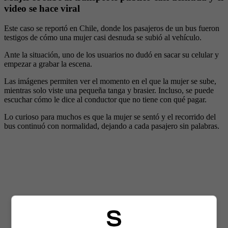
video se hace viral
Este caso se reportó en Chile, donde los pasajeros de un bus fueron
testigos de cómo una mujer casi desnuda se subió al vehículo.
Ante la situación, uno de los usuarios no dudó en sacar su celular y
empezar a grabar la escena.
Las imágenes permiten ver el momento en el que la mujer se sube,
mientras solo viste una pequeña tanga y brasier. Incluso, se puede
escuchar cómo le dice al conductor que no tiene con qué pagar.
Lo curioso para muchos es que la mujer se sentó y el recorrido del
bus continuó con normalidad, dejando a cada pasajero sin palabras.