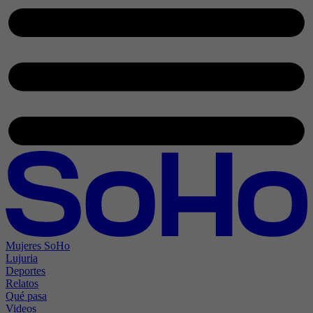
Mujeres SoHo
Lujuria
Deportes
Relatos
Qué pasa
Videos