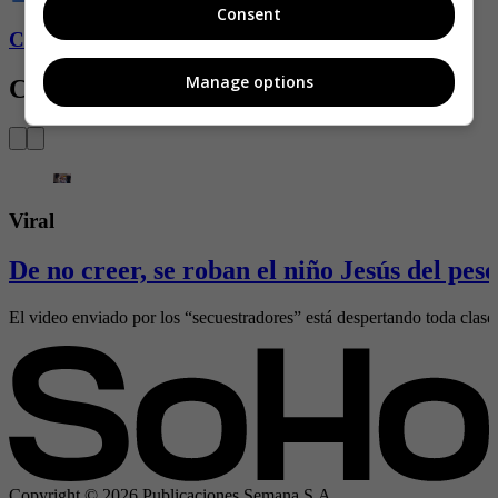
Consent
Conozca más de Soho aquí
Manage options
Contenido Relacionado
Viral
De no creer, se roban el niño Jesús del pes
El video enviado por los “secuestradores” está despertando toda clase
Copyright ©
2026
Publicaciones Semana S.A.