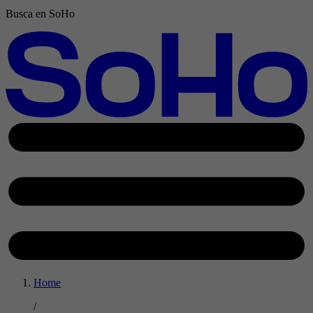
Busca en SoHo
Home
/