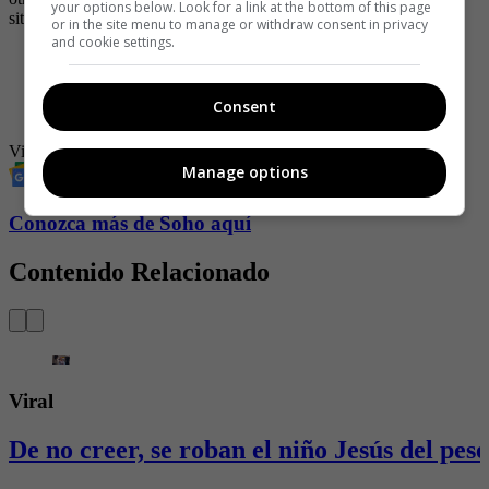
your options below. Look for a link at the bottom of this page
situación de este tipo.
or in the site menu to manage or withdraw consent in privacy
and cookie settings.
-
Video: mientras capturaban a delincuente perrito pasó y lo
orinó
-
“Guey, ¿cómo la dejas?”, ladrón regaña a hombre que
Consent
abandona a su novia en medio del robo
Video viral
noticias virales
Viral
video
Manage options
Conozca más de Soho aquí
Contenido Relacionado
Viral
De no creer, se roban el niño Jesús del pes