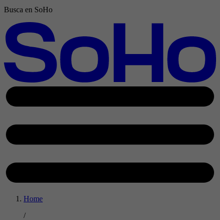
Busca en SoHo
Home
/