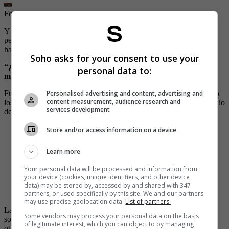
Foto: Video Twitter
| Foto:
Captura de pantalla / Twitter / Montaje
Y es que en medio de sus reclamos, incluso dejó a las demás
personas sin palabras, al hacer mención a una agresión de la que
habría sido víctima.
Soho asks for your consent to use your
“¿Te contó las veces que me pegó?”, se escucha decirle a la
personal data to:
mujer con la que la engañaban
.
Personalised advertising and content, advertising and
Fue en ese momento que la situación se volvió caótica, empezando
content measurement, audience research and
los gritos y golpes por parte de la mujer engañada. Incluso, en medio
services development
de su furia, lanzó algunos platos y vasos.
“Kansas”
Store and/or access information on a device
Porque una mujer encontró a su ex con otra mujer en
Learn more
ese restaurante de Palermo y pasó esto.
pic.twitter.com/pFTTU5YIUh
Your personal data will be processed and information from
your device (cookies, unique identifiers, and other device
— ¿Por qué es tendencia? (@porqueTTarg)
October
data) may be stored by, accessed by and shared with 347
18, 2023
partners, or used specifically by this site. We and our partners
may use precise geolocation data.
List of partners.
Las imágenes han desatado toda clase de reacciones en redes
Some vendors may process your personal data on the basis
sociales, algunos pidiendo el IG de la mujer engañada, mientras
of legitimate interest, which you can object to by managing
otros se refieren a lo difícil que puede llegar ser enfrentar una