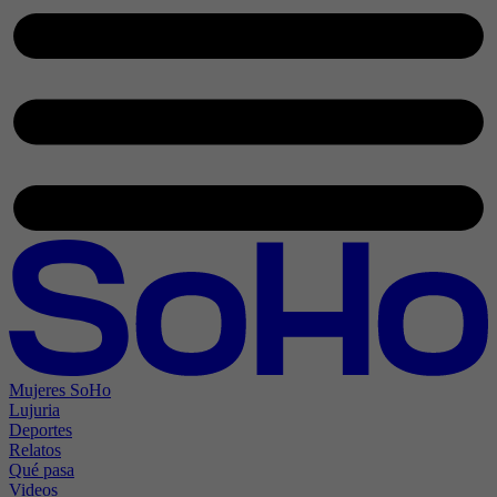
Mujeres SoHo
Lujuria
Deportes
Relatos
Qué pasa
Videos