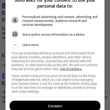
Besos entre dos mujeres del ‘Desafío’
personal data to:
encendió las redes, hubo toda clase de
Personalised advertising and content, advertising and
comentario
content measurement, audience research and
services development
En medio de un reto de ‘verdad o reto’, terminaron dándose
tremendo beso ante las cámaras, dejando a más de un colombiano
Store and/or access information on a device
sorprendido.
Learn more
Your personal data will be processed and information from
Entretenimiento
your device (cookies, unique identifiers, and other device
data) may be stored by, accessed by and shared with 347
partners, or used specifically by this site. We and our partners
/
SoHo.co
may use precise geolocation data.
List of partners.
Famosa colombiana revela que
Some vendors may process your personal data on the basis
of legitimate interest, which you can object to by managing
extraterrestres la secuestraron
your options below. Look for a link at the bottom of this page
or in the site menu to manage or withdraw consent in privacy
and cookie settings.
“Me llevaron a una nave”, aseguró la actriz recordada por brillar en
varias producciones de la pantalla chica y quien ahora asegura haber
sido abducida por los extraterrestres.
Consent