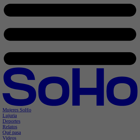
Mujeres SoHo
Lujuria
Deportes
Relatos
Qué pasa
Videos