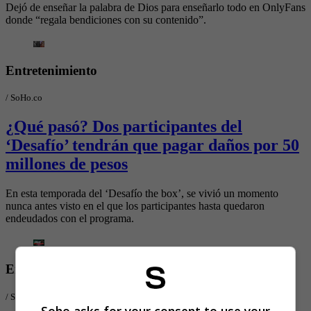
Dejó de enseñar la palabra de Dios para enseñarlo todo en OnlyFans
donde “regala bendiciones con su contenido”.
Entretenimiento
/
SoHo.co
¿Qué pasó? Dos participantes del
‘Desafío’ tendrán que pagar daños por 50
millones de pesos
En esta temporada del ‘Desafío the box’, se vivió un momento
nunca antes visto en el que los participantes hasta quedaron
endeudados con el programa.
Entretenimiento
/
SoHo.co
Soho asks for your consent to use your