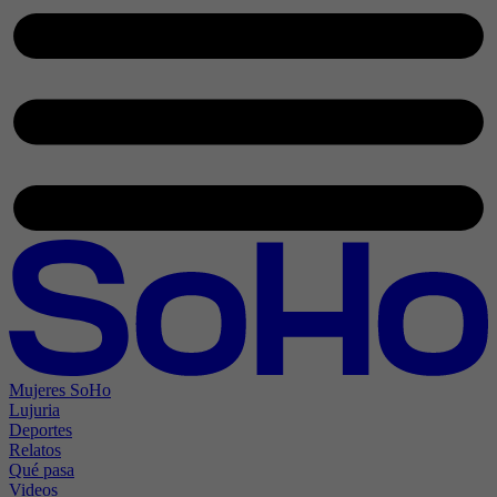
Mujeres SoHo
Lujuria
Deportes
Relatos
Qué pasa
Videos