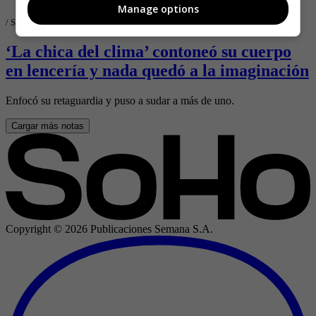
Manage options
/
SoHo.co
‘La chica del clima’ contoneó su cuerpo
en lencería y nada quedó a la imaginación
Enfocó su retaguardia y puso a sudar a más de uno.
Cargar más notas
Copyright ©
2026
Publicaciones Semana S.A.