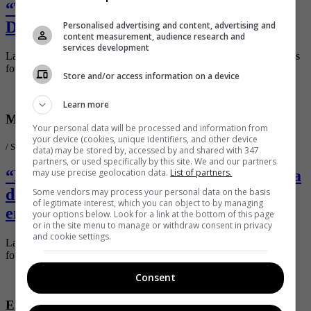
“Toda una diosa mexicana”, le dicen a
Danna Paola por sus provocativas fotos
Personalised advertising and content, advertising and
content measurement, audience research and
services development
La artista deleita a sus seguidores con sus curvas en cada una de las
fotos y videos que sube a sus redes sociales.
Store and/or access information on a device
Learn more
Mujeres
Your personal data will be processed and information from
your device (cookies, unique identifiers, and other device
/
Soho.co
data) may be stored by, accessed by and shared with 347
partners, or used specifically by this site. We and our partners
“La de la tanguita roja”, le dicen a Laura
may use precise geolocation data.
List of partners.
de León luego de mostrar su retaguardia
Some vendors may process your personal data on the basis
of legitimate interest, which you can object to by managing
en la playa
your options below. Look for a link at the bottom of this page
or in the site menu to manage or withdraw consent in privacy
and cookie settings.
La hermosa actriz deleitó a sus millones de seguidores con unas
fotos en bikini rojo que se tomó durante sus vacaciones.
Consent
Entretenimiento