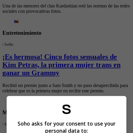
Una de las menores del clan Kardashian retó las normas de las redes
sociales con provocativas fotos.
Entretenimiento
/
SoHo
¡Es hermosa! Cinco fotos sensuales de
Kim Petras, la primera mujer trans en
ganar un Grammy
Recibió un premio junto a Sam Smith y no paso desapercibida para
celebrar que es la primera mujer en recibir este premio.
Mujeres
Soho asks for your consent to use your
/
Soho.co
personal data to: