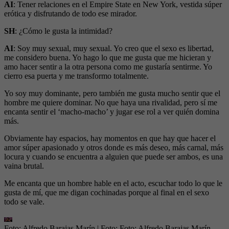
AI
: Tener relaciones en el Empire State en New York, vestida súper
erótica y disfrutando de todo ese mirador.
SH
: ¿Cómo le gusta la intimidad?
AI
: Soy muy sexual, muy sexual. Yo creo que el sexo es libertad,
me considero buena. Yo hago lo que me gusta que me hicieran y
amo hacer sentir a la otra persona como me gustaría sentirme. Yo
cierro esa puerta y me transformo totalmente.
Yo soy muy dominante, pero también me gusta mucho sentir que el
hombre me quiere dominar. No que haya una rivalidad, pero sí me
encanta sentir el ‘macho-macho’ y jugar ese rol a ver quién domina
más.
Obviamente hay espacios, hay momentos en que hay que hacer el
amor súper apasionado y otros donde es más deseo, más carnal, más
locura y cuando se encuentra a alguien que puede ser ambos, es una
vaina brutal.
Me encanta que un hombre hable en el acto, escuchar todo lo que le
gusta de mí, que me digan cochinadas porque al final en el sexo
todo se vale.
Foto: Alfredo Barajas Marín
| Foto:
Foto: Alfredo Barajas Marín