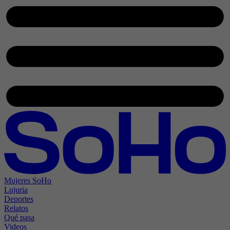
Mujeres SoHo
Lujuria
Deportes
Relatos
Qué pasa
Videos