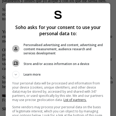
parámetros y límites que yo acepté y con los que me sienta bien.
Si muestro cosas que no van a ver en Instagram como mi cola, que
no tengo ningún tabú con el tema peor aquí si la muestro. Estoy
trabajando en una página que se llama ‘Unlock’.
Soho asks for your consent to use your
Yo al comienzo sí tenía muchos tabúes, mucho miedo porque aquí
personal data to:
en Cali, las personas lo relacionan demasiado con pornografía, pero
me lancé.
Personalised advertising and content, advertising and
content measurement, audience research and
Obviamente, quería tener una página donde pudiera mostrar un
services development
poquito más, aparte que obviamente pagan muy bien, pagan súper
bien. Aquí soy muy yo, me encanta bailar y estoy tratando de meter
Store and/or access information on a device
videos de twerk. Hasta el momento tengo un video bailando en la
cama.
Learn more
Soy muy yo porque hay muchas personas que van a mostrarlo todo,
los senos, todo, yo no, entonces creo que por eso desde el comienzo
Your personal data will be processed and information from
he marcado una diferencia.
your device (cookies, unique identifiers, and other device
data) may be stored by, accessed by and shared with 347
partners, or used specifically by this site. We and our partners
may use precise geolocation data.
List of partners.
Foto: Alfredo Barajas Marín
| Foto:
Foto: Alfredo Barajas Marín
Some vendors may process your personal data on the basis
SH:
¿Cuál es el hombre perfecto para Alejandra?
of legitimate interest, which you can object to by managing
your options below. Look for a link at the bottom of this page