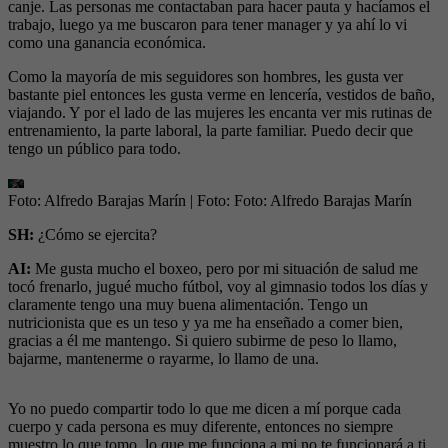
canje. Las personas me contactaban para hacer pauta y hacíamos el
trabajo, luego ya me buscaron para tener manager y ya ahí lo vi
como una ganancia económica.
Como la mayoría de mis seguidores son hombres, les gusta ver
bastante piel entonces les gusta verme en lencería, vestidos de baño,
viajando. Y por el lado de las mujeres les encanta ver mis rutinas de
entrenamiento, la parte laboral, la parte familiar. Puedo decir que
tengo un público para todo.
Foto: Alfredo Barajas Marín
| Foto:
Foto: Alfredo Barajas Marín
SH:
¿Cómo se ejercita?
AI:
Me gusta mucho el boxeo, pero por mi situación de salud me
tocó frenarlo, jugué mucho fútbol, voy al gimnasio todos los días y
claramente tengo una muy buena alimentación. Tengo un
nutricionista que es un teso y ya me ha enseñado a comer bien,
gracias a él me mantengo. Si quiero subirme de peso lo llamo,
bajarme, mantenerme o rayarme, lo llamo de una.
Yo no puedo compartir todo lo que me dicen a mí porque cada
cuerpo y cada persona es muy diferente, entonces no siempre
muestro lo que tomo, lo que me funciona a mi no te funcionará a ti