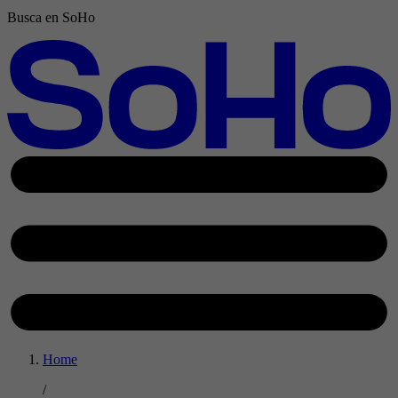
Busca en SoHo
Home
/