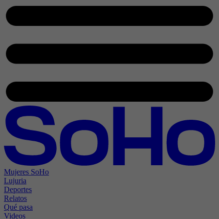
Mujeres SoHo
Lujuria
Deportes
Relatos
Qué pasa
Videos