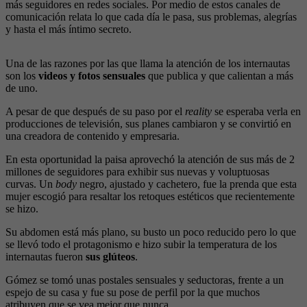
más seguidores en redes sociales. Por medio de estos canales de
comunicación relata lo que cada día le pasa, sus problemas, alegrías
y hasta el más íntimo secreto.
Una de las razones por las que llama la atención de los internautas
son los
videos y fotos sensuales
que publica y que calientan a más
de uno.
A pesar de que después de su paso por el
reality
se esperaba verla en
producciones de televisión, sus planes cambiaron y se convirtió en
una creadora de contenido y empresaria.
En esta oportunidad la paisa aprovechó la atención de sus más de 2
millones de seguidores para exhibir sus nuevas y voluptuosas
curvas. Un
body
negro, ajustado y cachetero, fue la prenda que esta
mujer escogió para resaltar los retoques estéticos que recientemente
se hizo.
Su abdomen está más plano, su busto un poco reducido pero lo que
se llevó todo el protagonismo e hizo subir la temperatura de los
internautas fueron
sus glúteos
.
Gómez se tomó unas postales sensuales y seductoras, frente a un
espejo de su casa y fue su pose de perfil por la que muchos
atribuyen que se vea mejor que nunca.