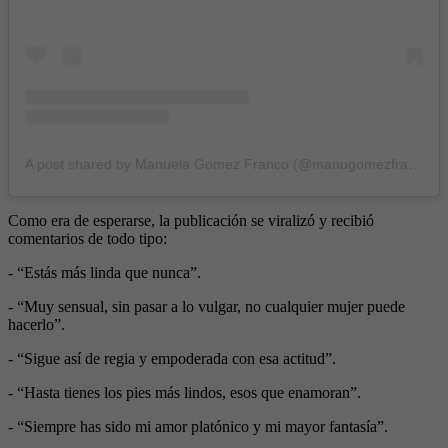
A post shared by Manuela Gomez Franco (@manugomezfranco1)
Como era de esperarse, la publicación se viralizó y recibió
comentarios de todo tipo:
- “Estás más linda que nunca”.
- “Muy sensual, sin pasar a lo vulgar, no cualquier mujer puede
hacerlo”.
- “Sigue así de regia y empoderada con esa actitud”.
- “Hasta tienes los pies más lindos, esos que enamoran”.
- “Siempre has sido mi amor platónico y mi mayor fantasía”.