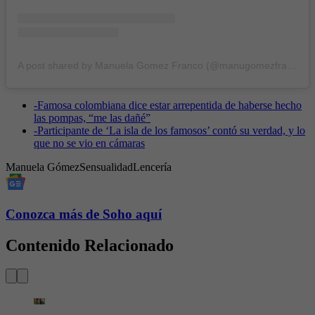
A post shared by Manuela Gomez Franco (@manugomezfranco1)
-
Famosa colombiana dice estar arrepentida de haberse hecho
las pompas, “me las dañé”
-
Participante de ‘La isla de los famosos’ contó su verdad, y lo
que no se vio en cámaras
Manuela Gómez
Sensualidad
Lencería
Conozca más de Soho aquí
Contenido Relacionado