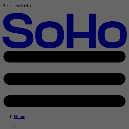
Busca en SoHo
Home
/