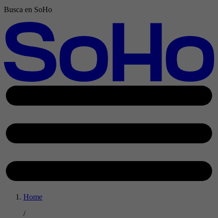
Busca en SoHo
Home
/