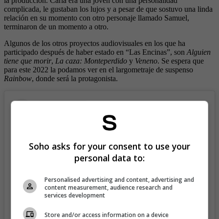
la producción. Carla era una joven con una personalidad
complicada, le gustaban los lujos y a pesar de que sostuvo una linda
relación en su momento con otro personaje llamado Samuel,
terminaron de un momento a otro.
Algunos de los otros proyectos audiovisuales en los que ha
participado después de haber estado en “Las Encinas”, son
Alguien
tiene que morir
,
La caza: Monteperdido
y
Veneno
. Se espera que
para este 2022 la podamos ver en el largometraje de suspenso
Rainbow
, donde será la protagonista.
Soho asks for your consent to use your
personal data to:
Personalised advertising and content, advertising and
content measurement, audience research and
services development
Store and/or access information on a device