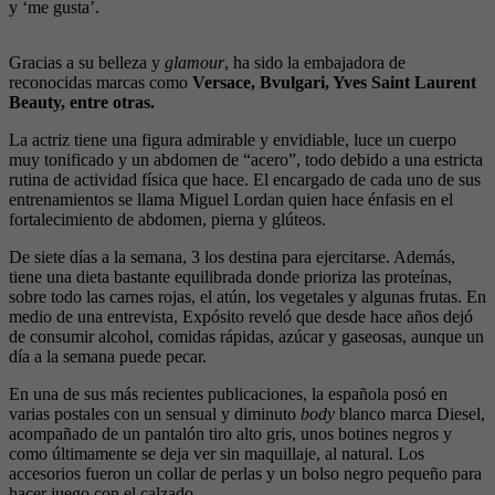
y ‘me gusta’.
Gracias a su belleza y
glamour
, ha sido la embajadora de
reconocidas marcas como
Versace, Bvulgari, Yves Saint Laurent
Beauty, entre otras.
La actriz tiene una figura admirable y envidiable, luce un cuerpo
muy tonificado y un abdomen de “acero”, todo debido a una estricta
rutina de actividad física que hace. El encargado de cada uno de sus
entrenamientos se llama Miguel Lordan quien hace énfasis en el
fortalecimiento de abdomen, pierna y glúteos.
De siete días a la semana, 3 los destina para ejercitarse. Además,
tiene una dieta bastante equilibrada donde prioriza las proteínas,
sobre todo las carnes rojas, el atún, los vegetales y algunas frutas. En
medio de una entrevista, Expósito reveló que desde hace años dejó
de consumir alcohol, comidas rápidas, azúcar y gaseosas, aunque un
día a la semana puede pecar.
En una de sus más recientes publicaciones, la española posó en
varias postales con un sensual y diminuto
body
blanco marca Diesel,
acompañado de un pantalón tiro alto gris, unos botines negros y
como últimamente se deja ver sin maquillaje, al natural. Los
accesorios fueron un collar de perlas y un bolso negro pequeño para
hacer juego con el calzado.