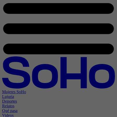
Mujeres SoHo
Lujuria
Deportes
Relatos
Qué pasa
Videos