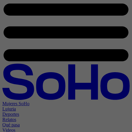
Mujeres SoHo
Lujuria
Deportes
Relatos
Qué pasa
Videos