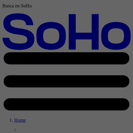
Busca en SoHo
Home
/