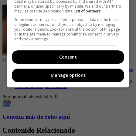
data) may be stored by, accessed by and shared with 347
partners, or used specifically by this site. We and our partners
may use precise geolocation data.
List of partners.
Some vendors may process your personal data on the basis
of legitimate interest, which you can object to by managing
your options below. Look for a link at the bottom of this page
or in the site menu to manage or withdraw consent in privacy
and cookie settings.
Consent
¿Cómo saber si soy adicto a la pornografía?
-
Las fotos y videos más llamativas de Esperanza Gómez en su
Manage options
Instagram
-
“Con menos ropa”: el baile de Amaranta Hank que encendió
a los hombres que lo vieron
Pornografía
Universidad Eafit
Conozca más de Soho aquí
Contenido Relacionado