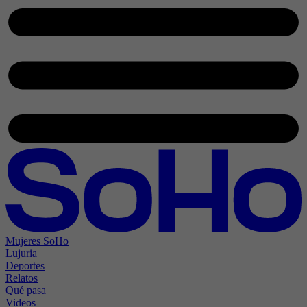
Mujeres SoHo
Lujuria
Deportes
Relatos
Qué pasa
Videos