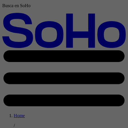
Busca en SoHo
Home
/