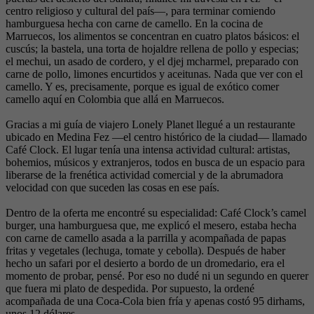
centro religioso y cultural del país—, para terminar comiendo
hamburguesa hecha con carne de camello. En la cocina de
Marruecos, los alimentos se concentran en cuatro platos básicos: el
cuscús; la bastela, una torta de hojaldre rellena de pollo y especias;
el mechui, un asado de cordero, y el djej mcharmel, preparado con
carne de pollo, limones encurtidos y aceitunas. Nada que ver con el
camello. Y es, precisamente, porque es igual de exótico comer
camello aquí en Colombia que allá en Marruecos.
Gracias a mi guía de viajero Lonely Planet llegué a un restaurante
ubicado en Medina Fez —el centro histórico de la ciudad— llamado
Café Clock. El lugar tenía una intensa actividad cultural: artistas,
bohemios, músicos y extranjeros, todos en busca de un espacio para
liberarse de la frenética actividad comercial y de la abrumadora
velocidad con que suceden las cosas en ese país.
Dentro de la oferta me encontré su especialidad: Café Clock’s camel
burger, una hamburguesa que, me explicó el mesero, estaba hecha
con carne de camello asada a la parrilla y acompañada de papas
fritas y vegetales (lechuga, tomate y cebolla). Después de haber
hecho un safari por el desierto a bordo de un dromedario, era el
momento de probar, pensé. Por eso no dudé ni un segundo en querer
que fuera mi plato de despedida. Por supuesto, la ordené
acompañada de una Coca-Cola bien fría y apenas costó 95 dirhams,
unos 12 dólares.