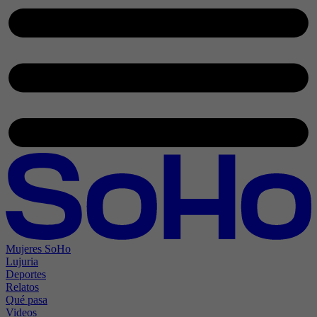
Mujeres SoHo
Lujuria
Deportes
Relatos
Qué pasa
Videos