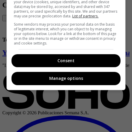
your device (cookies, unique identifiers, and other device
Contenido Relacionado
data) may be stored by, accessed by and shared with 347
partners, or used specifically by this site. We and our partners
may use precise geolocation data.
List of partners.
Some vendors may process your personal data on the basis
of legitimate interest, which you can object to by managing
your options below. Look for a link at the bottom of this page
or in the site menu to manage or withdraw consent in privacy
Testimonios
and cookie settings.
Yo trabé a mis amigos con una torta de m
Consent
"Lo que yo les hice a ustedes aquel domingo de junio de 1980 no tie
Manage options
Copyright ©
2026
Publicaciones Semana S.A.