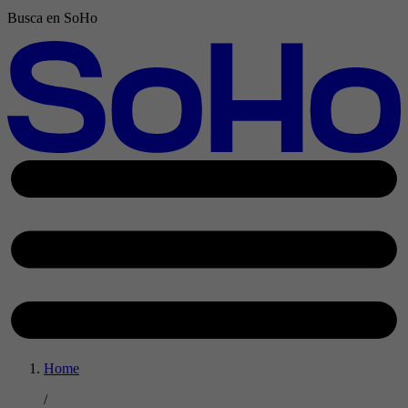
Busca en SoHo
Home
/