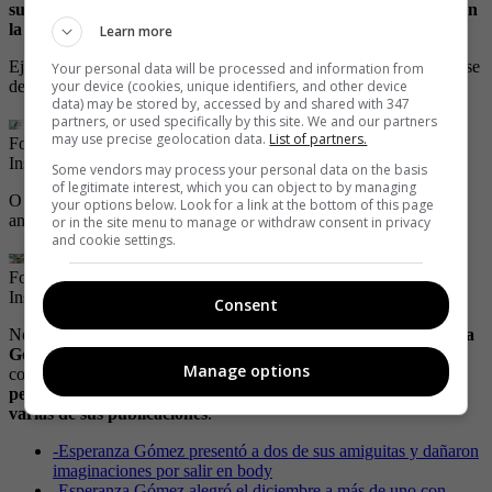
sugerentes imágenes con las que llega a subir la temperatura en
la red
y hasta a retar la censura en Instagram.
Learn more
Ejemplo de esto, las fotos que subió hace algunos días, en las que se
Your personal data will be processed and information from
your device (cookies, unique identifiers, and other device
dejó ver en ropa interior, provocando así a más de uno.
data) may be stored by, accessed by and shared with 347
partners, or used specifically by this site. We and our partners
may use precise geolocation data.
List of partners.
Foto: Instagram @yoesperanzagomez
| Foto:
Captura de pantalla /
Instagram / Montaje
Some vendors may process your personal data on the basis
of legitimate interest, which you can object to by managing
O cuando se dejó ver luciendo un traje de baño enterizo al estilo
your options below. Look for a link at the bottom of this page
animal print, generando malos pensamientos.
or in the site menu to manage or withdraw consent in privacy
and cookie settings.
Foto: Instagram @yoesperanzagomez
| Foto:
Captura de pantalla /
Instagram / Montaje
Consent
No se puede negar la sensualidad que llega a desbordar
Esperanza
Gómez
y estas fotos son solo una muestra de ello. Si lo quiere
Manage options
comprobar por usted mismo, lo invitamos a
darse un paso por su
perfil de Instagram, donde de seguro lo dejará sin aliento con
varias de sus publicaciones
.
-
Esperanza Gómez presentó a dos de sus amiguitas y dañaron
imaginaciones por salir en body
-
Esperanza Gómez alegró el diciembre a más de uno con