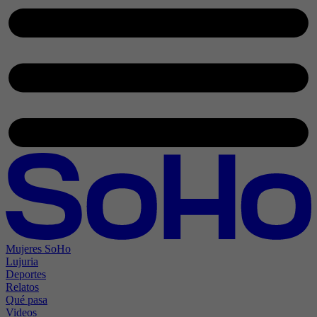
Mujeres SoHo
Lujuria
Deportes
Relatos
Qué pasa
Videos