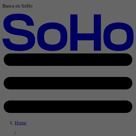
Busca en SoHo
Home
/