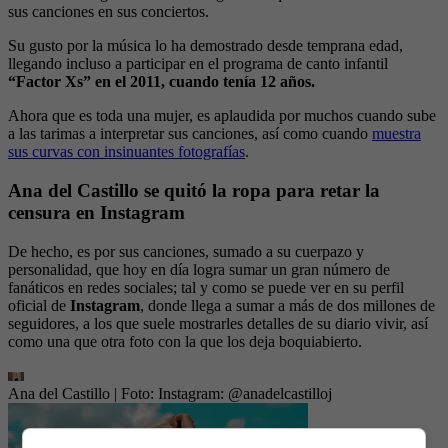
sus canciones en sus conciertos.
Su gusto por la música lo ha demostrado desde temprana edad,
llegando incluso a participar en el programa de canto infantil
“Factor Xs” en el 2011, cuando tenía 12 años.
Ahora que es toda una mujer, es aplaudida por muchos cuando sube
a las tarimas a interpretar sus canciones, así como cuando
muestra
sus curvas con insinuantes fotografías
.
Ana del Castillo se quitó la ropa para retar la
censura en Instagram
De hecho, es por sus canciones, sumado a su cuerpazo y
personalidad, que hoy en día logra sumar un gran número de
fanáticos en redes sociales; tal y como se puede ver en su perfil
oficial de
Instagram
, donde llega a sumar a más de dos millones de
seguidores, a los que suele mostrarles detalles de su diario vivir, así
como una que otra foto con la que los deja boquiabierto.
Ana del Castillo
| Foto:
Instagram: @anadelcastilloj