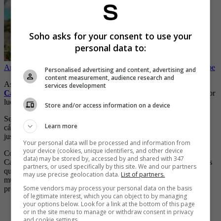
Soho asks for your consent to use your
personal data to:
Amenazan a modelo de OnlyFans por el contenido erótico que sube
Personalised advertising and content, advertising and
content measurement, audience research and
Así lo dejó en evidencia recientemente, luego de que
Ana del
services development
Casitllo
publicara una sugerentes imágenes en su red, en la que, por
lucir poca ropa, dejó a muchos suspirando.
Store and/or access information on a device
Se trata de un carrusel de fotos para el que la cantante posó ante la
Learn more
cámara sin nada de ropa, solo una tanga y una chaqueta que tapó
justo lo necesario.
Your personal data will be processed and information from
your device (cookies, unique identifiers, and other device
Con las fotos, además de subir la temperatura en la red, Ana del
data) may be stored by, accessed by and shared with 347
Castillo provocó que le dejaran toda clase de comentarios, entre los
partners, or used specifically by this site. We and our partners
que se pueden leer halagos como “Divina”... “Eres tremendo
may use precise geolocation data.
List of partners.
mujerón”... “Me encantas mujer”... “Mucha mamacita”... “Estás
Some vendors may process your personal data on the basis
preciosa”... “¿Quién pidió pollo?”.
of legitimate interest, which you can object to by managing
your options below. Look for a link at the bottom of this page
-
Destapada pinta de Ana del Castillo en los Latín Grammy
or in the site menu to manage or withdraw consent in privacy
dejó a muchos boquiabiertos
and cookie settings.