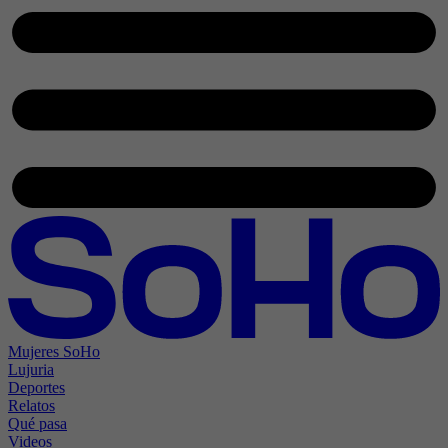
Mujeres SoHo
Lujuria
Deportes
Relatos
Qué pasa
Videos