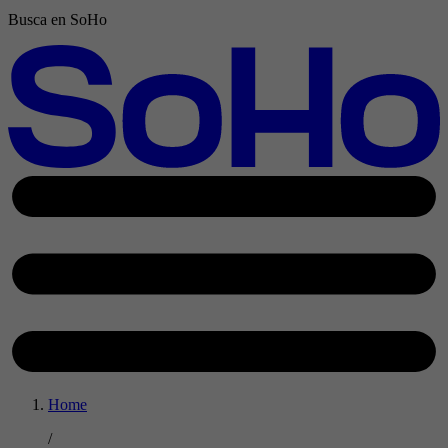
Busca en SoHo
Home
/