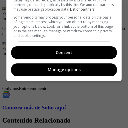
data) may be stored by, accessed by and shared with 347
partners, or used specifically by this site. We and our partners
may use precise geolocation data.
List of partners.
Foto: Instagram @paigejimenez
| Foto:
Captura de pantalla /
Some vendors may process your personal data on the basis
Instagram / Montaje
of legitimate interest, which you can object to by managing
your options below. Look for a link at the bottom of this page
O cuando ha dejado ver su silueta en traje de baño, mientras disfruta
or in the site menu to manage or withdraw consent in privacy
de una tarde de sol y playa.
and cookie settings.
Foto: Instagram @paigejimenez
| Foto:
Captura de pantalla /
Consent
Instagram / Montaje
-
¿Lo mostró todo? Por transparente vestido Lana Rhoades
dejó poco a la imaginación
Manage options
-
Madelene Wright desafía la censura en Instagram con
cadente foto
Onlyfans
Entretenimiento
Conozca más de Soho aquí
Contenido Relacionado