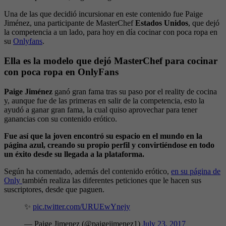
Una de las que decidió incursionar en este contenido fue Paige
Jiménez, una participante de MasterChef
Estados Unidos
, que dejó
la competencia a un lado, para hoy en día cocinar con poca ropa en
su
Onlyfans
.
Ella es la modelo que dejó MasterChef para cocinar
con poca ropa en OnlyFans
Paige Jiménez
ganó gran fama tras su paso por el reality de cocina
y, aunque fue de las primeras en salir de la competencia, esto la
ayudó a ganar gran fama, la cual quiso aprovechar para tener
ganancias con su contenido erótico.
Fue así que la joven encontró su espacio en el mundo en la
página azul, creando su propio perfil y convirtiéndose en todo
un éxito desde su llegada a la plataforma.
Según ha comentado, además del contenido erótico,
en su página de
Only
también realiza las diferentes peticiones que le hacen sus
suscriptores, desde que paguen.
✨
pic.twitter.com/URUEwYnejy
— Paige Jimenez (@paigejimenez1)
July 23, 2017