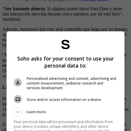
“
Soy bastante abierta
. Si alguien quiere hacer FaceTime y tener
una interacción atrevida durante cinco minutos, por mí está bien”,
manifestó.
Además, mencionó que esto será contenido que haga por un tiempo,
aprovechando la popularidad de ella y de la página, ya que no se ve
haciendo contenido erótico por siempre, ya que no quiere que sus
hijos en un futuro vean sus fotos.
“Mi abuela aún no está muerta. A veces estoy agradecida de que mi
Soho asks for your consent to use your
padre muriera.
Cuando comencé a hacerlo, hice una lista de
personal data to:
reglas,
de situaciones que potencialmente me harían arrepentirme.
Quiero asegurarme de que mis hijos en el futuro no vean cierto
contenido”, puntualizó.
Personalised advertising and content, advertising and
content measurement, audience research and
Las mejores fotos de
Paige Jiménez en Instagram
services development
Pero esta mujer no solo suele generar suspiros con el contenido que
Store and/or access information on a device
hace en OnlyFans, también suele generar suspiros entre sus más de
115 mil seguidores que tiene en Instagram, donde con sus sugerentes
Learn more
fotos deja a muchos boquiabiertos.
Your personal data will be processed and information from
Evidencia de esto, la foto en toples, con la que le dio la espalda a la
your device (cookies, unique identifiers, and other device
cámara para dejar ver sus nalgas y así dejar a más de uno sin aliento.