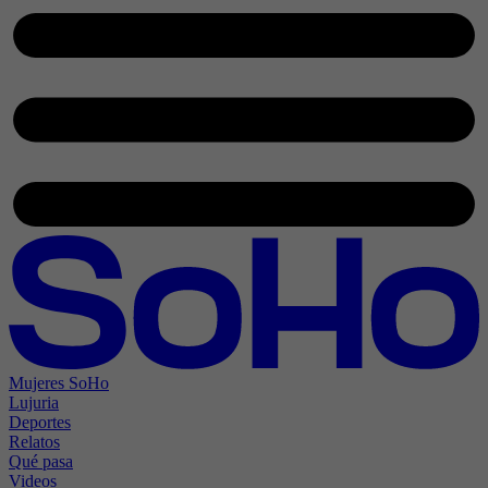
Mujeres SoHo
Lujuria
Deportes
Relatos
Qué pasa
Videos