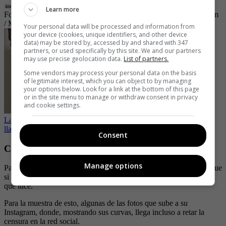
Learn more
Foto: Instagram @karelyruiz
| Foto:
Captura de pantalla / Instagram
/ Montaje
Your personal data will be processed and information from
your device (cookies, unique identifiers, and other device
data) may be stored by, accessed by and shared with 347
partners, or used specifically by this site. We and our partners
may use precise geolocation data.
List of partners.
Some vendors may process your personal data on the basis
of legitimate interest, which you can object to by managing
your options below. Look for a link at the bottom of this page
or in the site menu to manage or withdraw consent in privacy
and cookie settings.
Las cinco fotos más seductoras de Ninel Conde por las que la
llaman “bombón asesino”
Consent
Candentes publicaciones de Karely Ruiz
Manage options
Para nadie es un secreto el cuerpazo que Karely luce hoy en día, que
si bien es gracias a algún procedimiento, no se puede negar lo bien
que luce.
Para la muestra de esto, algunas de las fotos que sube a su
Instagram, donde, mostrando sus curvas, llega incluso a retar la
censura en la red social.