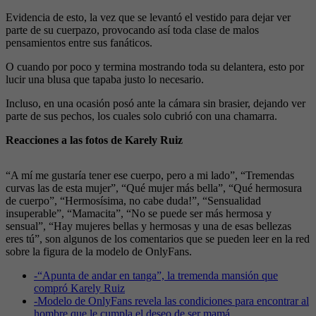
Evidencia de esto, la vez que se levantó el vestido para dejar ver
parte de su cuerpazo, provocando así toda clase de malos
pensamientos entre sus fanáticos.
O cuando por poco y termina mostrando toda su delantera, esto por
lucir una blusa que tapaba justo lo necesario.
Incluso, en una ocasión posó ante la cámara sin brasier, dejando ver
parte de sus pechos, los cuales solo cubrió con una chamarra.
Reacciones a las fotos de Karely Ruiz
“A mí me gustaría tener ese cuerpo, pero a mi lado”, “Tremendas
curvas las de esta mujer”, “Qué mujer más bella”, “Qué hermosura
de cuerpo”, “Hermosísima, no cabe duda!”, “Sensualidad
insuperable”, “Mamacita”, “No se puede ser más hermosa y
sensual”, “Hay mujeres bellas y hermosas y una de esas bellezas
eres tú”, son algunos de los comentarios que se pueden leer en la red
sobre la figura de la modelo de OnlyFans.
-
“Apunta de andar en tanga”, la tremenda mansión que
compró Karely Ruiz
-
Modelo de OnlyFans revela las condiciones para encontrar al
hombre que le cumpla el deseo de ser mamá