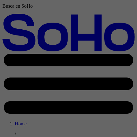
Busca en SoHo
Home
/