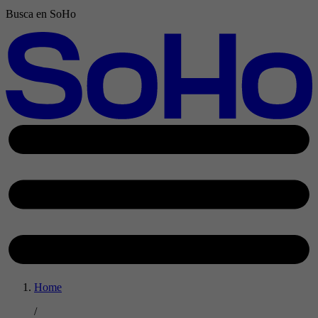
Busca en SoHo
Home
/