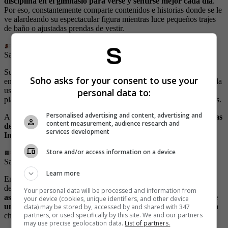
disciplina en el gimnasio para verse y sentirse mejor cada día
.
Por eso, constantemente comparte contenidos e historias donde se le
ve alardeando su espectacular figura mientras luce pequeños trajes
de baño o ajustadas prendas de vestir.
Sara Corrales
| Foto:
Instagram @saracorrales
Sus fieles seguidores también saben que en su perfil pueden
Soho asks for your consent to use your
encontrar recomendaciones de batidos, comidas y ejercicios que ella
usa para mantener unos glúteos firmes y voluptuosos, su abdomen
personal data to:
plano y unas piernas poderosas que son bastante elogiadas en redes.
Personalised advertising and content, advertising and
A raíz del furor que causa con sus fotografías,
recopilamos algunas
content measurement, audience research and
de las más recientes que ha compartido en su cuenta de
services development
Instagram y con las que ha dejado a más de uno suspirando.
Store and/or access information on a device
Sara Corrales
| Foto:
Instagram @saracorrales
Learn more
En las instantáneas se puede ver que Sara Corrales luce un cuerpo
de infarto a sus 37 años de edad e incluso,
muchos de sus fans
Your personal data will be processed and information from
aseguran que perciben su figura mucho mejor ahora que hace
your device (cookies, unique identifiers, and other device
unos años atrás,
pese a que desde que hizo su debut en la pantalla
data) may be stored by, accessed by and shared with 347
partners, or used specifically by this site. We and our partners
chica se destacó por su belleza.
may use precise geolocation data.
List of partners.