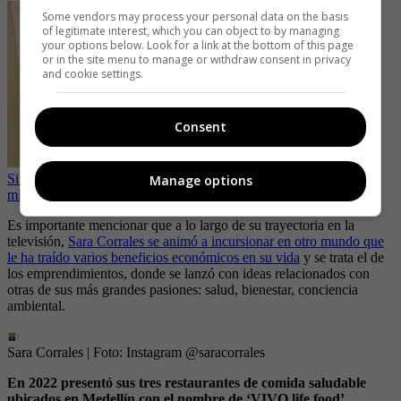
Some vendors may process your personal data on the basis
of legitimate interest, which you can object to by managing
your options below. Look for a link at the bottom of this page
or in the site menu to manage or withdraw consent in privacy
and cookie settings.
Consent
Sin miedo a la censura, Sara Corrales chicaneó su delantera con
Manage options
microbikini
Es importante mencionar que a lo largo de su trayectoria en la
televisión,
Sara Corrales se animó a incursionar en otro mundo que
le ha traído varios beneficios económicos en su vida
y se trata el de
los emprendimientos, donde se lanzó con ideas relacionados con
otras de sus más grandes pasiones: salud, bienestar, conciencia
ambiental.
Sara Corrales
| Foto:
Instagram @saracorrales
En 2022 presentó sus tres restaurantes de comida saludable
ubicados en Medellín con el nombre de ‘VIVO life food’,