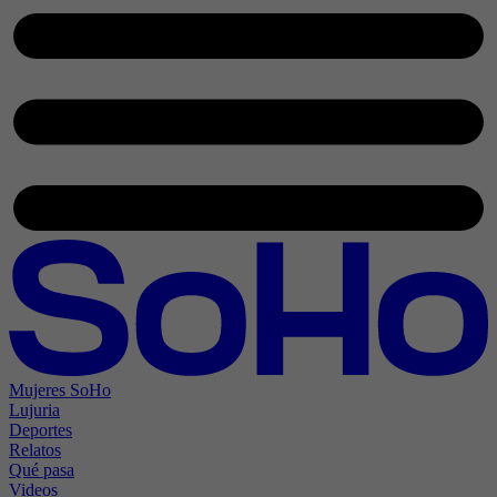
Mujeres SoHo
Lujuria
Deportes
Relatos
Qué pasa
Videos