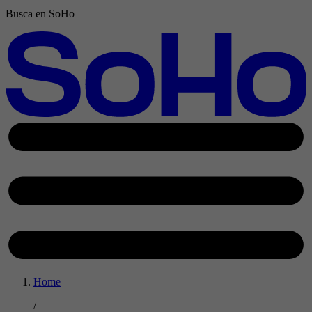
Busca en SoHo
Home
/