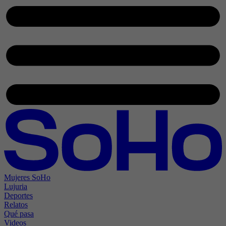
Mujeres SoHo
Lujuria
Deportes
Relatos
Qué pasa
Videos