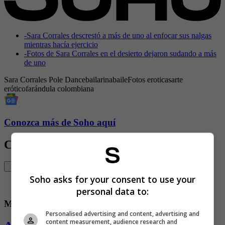
-
Sara Corrales descrestó a más de uno al enfocar sus nalgas
mientras hacía ejercicio
-
Fotos de Sara Corrales en el desierto dejaron sudando a más
de uno
Sara Corrales
Pole Dance
bailarina
baile
Fotos eroticas
arte
erótico
farándula colombiana
Conozca más de Soho aquí
Contenido Relacionado
Soho asks for your consent to use your
personal data to:
Modelos
Personalised advertising and content, advertising and
content measurement, audience research and