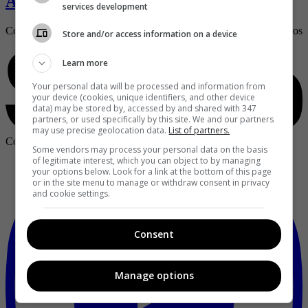
Antología de mujeres barranquilleras
services development
Con motivo del aniversario número 206 de ‘La arenosa’ recopilamos al
Store and/or access information on a device
Learn more
Your personal data will be processed and information from
your device (cookies, unique identifiers, and other device
data) may be stored by, accessed by and shared with 347
partners, or used specifically by this site. We and our partners
may use precise geolocation data.
List of partners.
Copyright ©
2026
Publicaciones Semana S.A.
Some vendors may process your personal data on the basis
of legitimate interest, which you can object to by managing
your options below. Look for a link at the bottom of this page
or in the site menu to manage or withdraw consent in privacy
and cookie settings.
Consent
Manage options