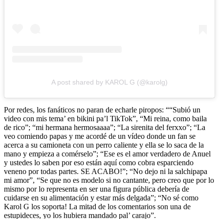
A post shared by KAROL G (@karolg)
Por redes, los fanáticos no paran de echarle piropos: ““Subió un
video con mis tema’ en bikini pa’l TikTok”, “Mi reina, como baila
de rico”; “mi hermana hermosaaaa”; “La sirenita del ferxxo”; “La
veo comiendo papas y me acordé de un vídeo donde un fan se
acerca a su camioneta con un perro caliente y ella se lo saca de la
mano y empieza a comérselo”; “Ese es el amor verdadero de Anuel
y ustedes lo saben por eso están aquí como cobra esparciendo
veneno por todas partes. SE ACABO!”; “No dejo ni la salchipapa
mi amor”, “Se que no es modelo si no cantante, pero creo que por lo
mismo por lo representa en ser una figura pública debería de
cuidarse en su alimentación y estar más delgada”; “No sé como
Karol G los soporta! La mitad de los comentarios son una de
estupideces, yo los hubiera mandado pal’ carajo”.