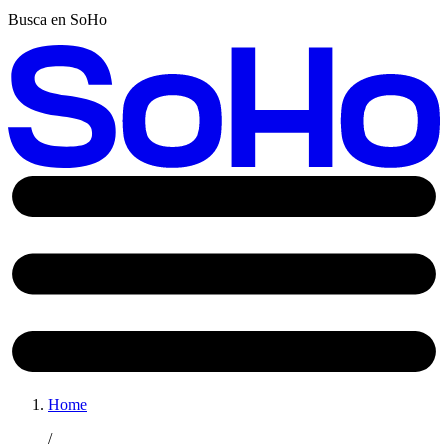
Busca en SoHo
Home
/