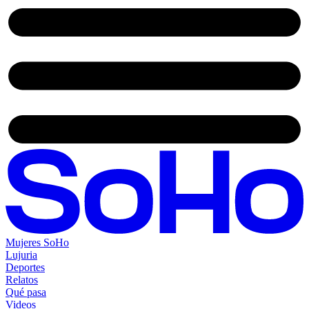
Mujeres SoHo
Lujuria
Deportes
Relatos
Qué pasa
Videos