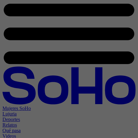
Mujeres SoHo
Lujuria
Deportes
Relatos
Qué pasa
Videos