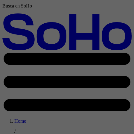
Busca en SoHo
Home
/