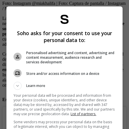
Foto: Instagram @miakhalifa
| Foto:
Captura de pantalla / Instagram
/ Montaje
La sensual modelo todavía se enfrenta a críticas y comentarios
negativos por su trabajo en la industria.
Ha hablado públicamente
sobre los efectos negativos que tuvo en su vida personal y
Soho asks for your consent to use your
profesional,
por eso quiere que otros jóvenes lo piensen
personal data to:
cuidadosamente antes de entrar a la dura industria del cine para
adultos.
Personalised advertising and content, advertising and
Como sea, la bella modelo sigue siendo una polémica personalidad
content measurement, audience research and
del mundo del espectáculo y ha encontrado otros campos para
services development
difundir sus otros talentos, incluyendo el
periodismo, el activismo
en línea y los negocios.
Recientemente se dejó ver en su cuenta de
Store and/or access information on a device
Instagram más mamacita que nunca y los usuarios no dudaron en
alagar sus impresionantes atributos, más aún porque llevaba un
ombliguera que decía “los mejores senos de Instagram”.
Learn more
Your personal data will be processed and information from
Esta fue la foto que Mía compartió y estalló las redes
your device (cookies, unique identifiers, and other device
data) may be stored by, accessed by and shared with 347
partners, or used specifically by this site. We and our partners
may use precise geolocation data.
List of partners.
Some vendors may process your personal data on the basis
of legitimate interest, which you can object to by managing