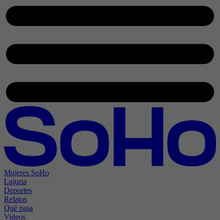
Mujeres SoHo
Lujuria
Deportes
Relatos
Qué pasa
Videos