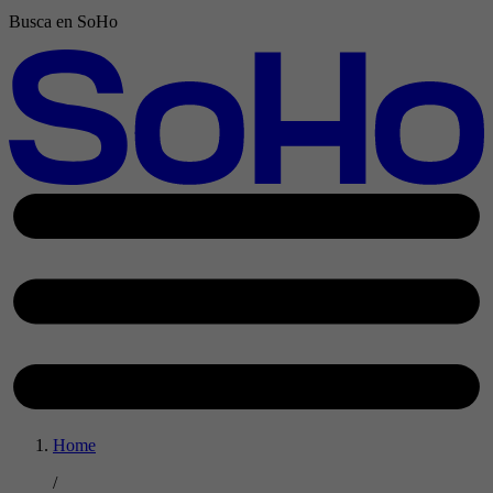
Busca en SoHo
Home
/