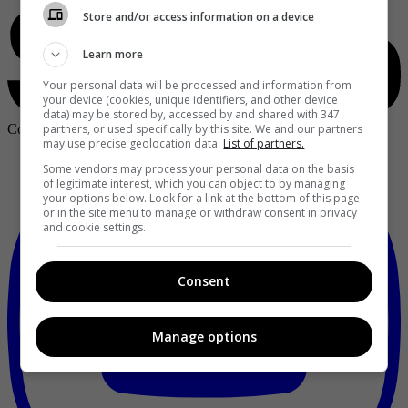
Store and/or access information on a device
Learn more
Your personal data will be processed and information from
your device (cookies, unique identifiers, and other device
data) may be stored by, accessed by and shared with 347
partners, or used specifically by this site. We and our partners
Copyright ©
2026
Publicaciones Semana S.A.
may use precise geolocation data.
List of partners.
Some vendors may process your personal data on the basis
of legitimate interest, which you can object to by managing
your options below. Look for a link at the bottom of this page
or in the site menu to manage or withdraw consent in privacy
and cookie settings.
Consent
Manage options