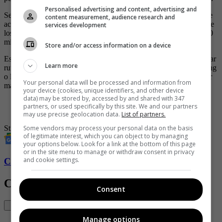
Personalised advertising and content, advertising and
Según un estudio de la revista The Lancet Digital Health, el uso de
content measurement, audience research and
accesorios tecnológicos contribuye a aumentar la actividad física de
services development
los usuarios. Por ejemplo, las caminatas se incrementan hasta en 40
minutos, en comparación a cuando no usaban los dispositivos.
Store and/or access information on a device
Estos nuevos wearables son los mejores aliados tanto para optimizar
Learn more
rutinas de deportistas dedicados a la natación, el ciclismo, el running
o los entrenamientos de gimnasio, como para los interesados en ser
Your personal data will be processed and information from
más activos y tener un estilo de vida sano.
your device (cookies, unique identifiers, and other device
data) may be stored by, accessed by and shared with 347
-
¡Qué juguetes! Los nuevos relojes de G-SHOCK para
partners, or used specifically by this site. We and our partners
monitorear el desempeño físico durante el ejercicio
may use precise geolocation data.
List of partners.
Some vendors may process your personal data on the basis
Strava
reloj inteligente
Lanzamiento
tecnología
Ejercicio
of legitimate interest, which you can object to by managing
your options below. Look for a link at the bottom of this page
or in the site menu to manage or withdraw consent in privacy
and cookie settings.
Conozca más de Soho aquí
Contenido Relacionado
Consent
Manage options