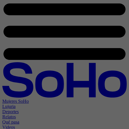
Mujeres SoHo
Lujuria
Deportes
Relatos
Qué pasa
Videos