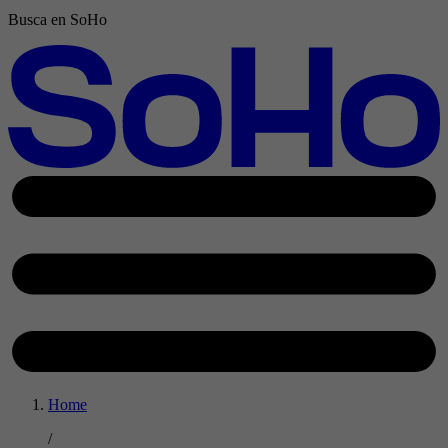
Busca en SoHo
Home
/