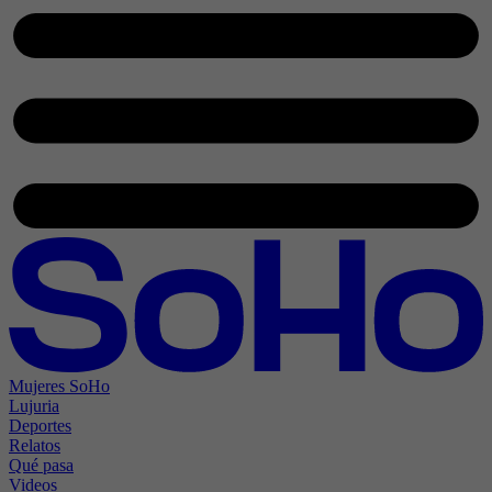
Mujeres SoHo
Lujuria
Deportes
Relatos
Qué pasa
Videos