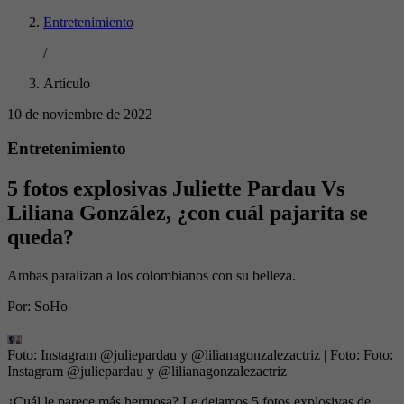
Entretenimiento
/
Artículo
10 de noviembre de 2022
Entretenimiento
5 fotos explosivas Juliette Pardau Vs
Liliana González, ¿con cuál pajarita se
queda?
Ambas paralizan a los colombianos con su belleza.
Por:
SoHo
Foto: Instagram @juliepardau y @lilianagonzalezactriz
| Foto:
Foto:
Instagram @juliepardau y @lilianagonzalezactriz
¿Cuál le parece más hermosa? Le dejamos 5 fotos explosivas de