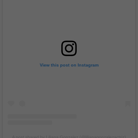
View this post on Instagram
A post shared by Liliana Gonzalez (@lilianagonzalezactriz)