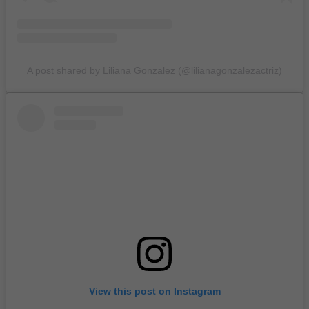
A post shared by Liliana Gonzalez (@lilianagonzalezactriz)
View this post on Instagram