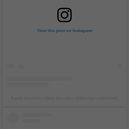
View this post on Instagram
A post shared by Liliana Gonzalez (@lilianagonzalezactriz)