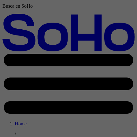
Busca en SoHo
Home
/