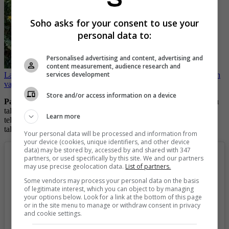
Soho asks for your consent to use your
personal data to:
Personalised advertising and content, advertising and
content measurement, audience research and
services development
La ‘Pajarita’ se fue de vacaciones y mostró sus grandes atributos en
varios vestidos de baño
Store and/or access information on a device
Pardau
es una actriz y cantante venezolana de 35 años que con su
talento ha estado en grandes e importantes producciones de la
Learn more
televisión nacional, cautivando siempre a los televidentes con su
talento y belleza.
Your personal data will be processed and information from
your device (cookies, unique identifiers, and other device
data) may be stored by, accessed by and shared with 347
partners, or used specifically by this site. We and our partners
may use precise geolocation data.
List of partners.
Some vendors may process your personal data on the basis
of legitimate interest, which you can object to by managing
your options below. Look for a link at the bottom of this page
or in the site menu to manage or withdraw consent in privacy
and cookie settings.