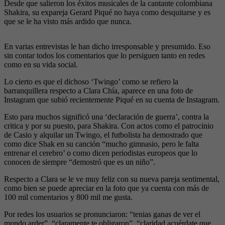
Desde que salieron los éxitos musicales de la cantante colombiana
Shakira, su expareja Gerard Piqué no haya como desquitarse y es
que se le ha visto más ardido que nunca.
En varias entrevistas le han dicho irresponsable y presumido. Eso
sin contar todos los comentarios que lo persiguen tanto en redes
como en su vida social.
Lo cierto es que el dichoso ‘Twingo’ como se refiero la
barranquillera respecto a Clara Chía, aparece en una foto de
Instagram que subió recientemente Piqué en su cuenta de Instagram.
Esto para muchos significó una ‘declaración de guerra’, contra la
critica y por su puesto, para Shakira. Con actos como el patrocinio
de Casio y alquilar un Twingo, el futbolista ha demostrado que
como dice Shak en su canción “mucho gimnasio, pero le falta
entrenar el cerebro’ o como dicen periodistas europeos que lo
conocen de siempre “demostró que es un niño”.
Respecto a Clara se le ve muy feliz con su nueva pareja sentimental,
como bien se puede apreciar en la foto que ya cuenta con más de
100 mil comentarios y 800 mil me gusta.
Por redes los usuarios se pronunciaron: “tenias ganas de ver el
mundo arder”, “claramente te obligaron”, “claridad acuérdate que