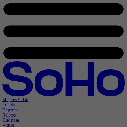
Mujeres SoHo
Lujuria
Deportes
Relatos
Qué pasa
Videos