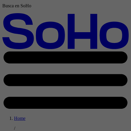
Busca en SoHo
Home
/