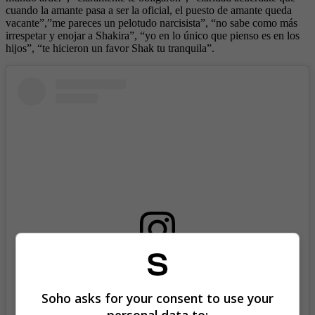
cuando la amante pasa a ser la oficial, el puesto de amante queda
vacante”,”me pareces un pelotudo narcisista”, “no sabe como más
irrespetar y enojar a Shakira”, “yo en lo único que pienso es en los
hijos”, “te hicieron un favor Shak tu tranquila”.
View this post on Instagram
Soho asks for your consent to use your