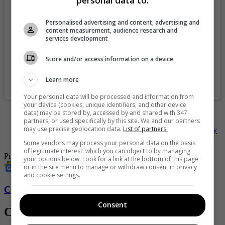
personal data to:
Personalised advertising and content, advertising and
content measurement, audience research and
services development
Store and/or access information on a device
Learn more
A post shared by Gerard Piqué (@3gerardpique)
Your personal data will be processed and information from
your device (cookies, unique identifiers, and other device
-
“Tremenda lonjota”, las imágenes por las que aseguran que
data) may be stored by, accessed by and shared with 347
partners, or used specifically by this site. We and our partners
Clara Chía tiene mala mano
may use precise geolocation data.
List of partners.
-
La “oferta asquerosa” que señalan hizo Shakira en España y
por la que es criticada
Some vendors may process your personal data on the basis
of legitimate interest, which you can object to by managing
Piqué
Clara Chía
Shakira
your options below. Look for a link at the bottom of this page
or in the site menu to manage or withdraw consent in privacy
and cookie settings.
Conozca más de Soho aquí
Consent
Contenido Relacionado