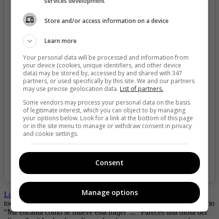
services development
Store and/or access information on a device
Learn more
View this post on Instagram
Your personal data will be processed and information from
your device (cookies, unique identifiers, and other device
data) may be stored by, accessed by and shared with 347
partners, or used specifically by this site. We and our partners
may use precise geolocation data.
List of partners.
Some vendors may process your personal data on the basis
of legitimate interest, which you can object to by managing
your options below. Look for a link at the bottom of this page
or in the site menu to manage or withdraw consent in privacy
and cookie settings.
Consent
A post shared by Elianis Garrido (@elianisgarrido)
Manage options
Los movimientos de la actriz provocaron
que sus fans le dejaran
toda clase de comentarios, en los que se pueden leer opiniones como
“Me encanta como se mueve esta mujer”... “Pareces una diosa del