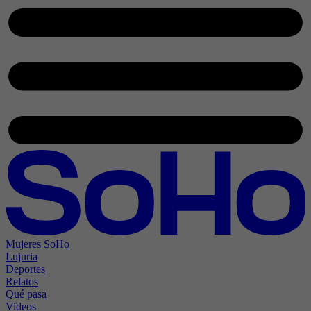
Mujeres SoHo
Lujuria
Deportes
Relatos
Qué pasa
Videos