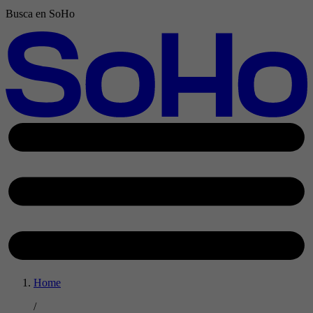
Busca en SoHo
Home
/