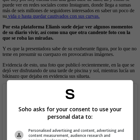
puede ver en redes sociales como Instagram, donde llega a sumas
más de seis millones de seguidores interesados en saber un poco de
su
vida o hasta quedar cautivados con sus curvas.
Por esta plataforma Elianis suele dejar ver algunos momentos
de su diario vivir, así como una que otra candente foto con la
que se roba las miradas.
Y es que la presentadora sabe de su exuberante figura, por lo que no
teme en presumir su cuerpazo en provocativas imágenes.
Evidencia de esto, una foto que publicó recientemente, en la que se
dejó ver disfrutando de una tarde de piscina y sol, mientras lucía un
bikinazo que dejaba en evidencia sus silueta.
Soho asks for your consent to use your
personal data to:
Personalised advertising and content, advertising and
content measurement, audience research and