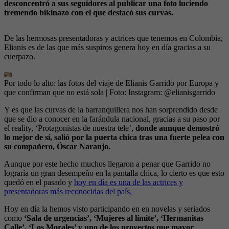
desconcentró a sus seguidores al publicar una foto luciendo
tremendo bikinazo con el que destacó sus curvas.
De las hermosas presentadoras y actrices que tenemos en Colombia,
Elianis es de las que más suspiros genera hoy en día gracias a su
cuerpazo.
Por todo lo alto: las fotos del viaje de Elianis Garrido por Europa y
que confirman que no está sola
| Foto:
Instagram: @elianisgarrido
Y es que las curvas de la barranquillera nos han sorprendido desde
que se dio a conocer en la farándula nacional, gracias a su paso por
el reality, ‘Protagonistas de nuestra tele’,
donde aunque demostró
lo mejor de sí, salió por la puerta chica tras una fuerte pelea con
su compañero, Óscar Naranjo.
Aunque por este hecho muchos llegaron a penar que Garrido no
lograría un gran desempeño en la pantalla chica, lo cierto es que esto
quedó en el pasado y
hoy en día es una de las actrices y
presentadoras más reconocidas del país.
Hoy en día la hemos visto participando en en novelas y seriados
como
‘Sala de urgencias’, ‘Mujeres al límite’, ‘Hermanitas
Calle’, ‘Los Morales’ y uno de los proyectos que mayor