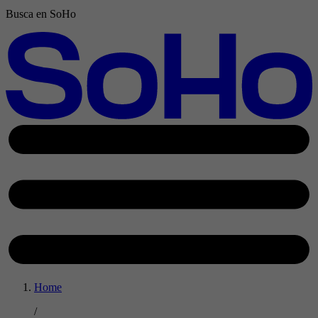
Busca en SoHo
Home
/