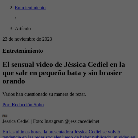
Entretenimiento
/
Artículo
23 de noviembre de 2023
Entretenimiento
El sensual video de Jéssica Cediel en la
que sale en pequeña bata y sin brasier
orando
Varios han cuestionado su manera de rezar.
Por:
Redacción Soho
Jessica Cediel
| Foto:
Instagram @jessicacedielnet
En las últimas horas, la presentadora Jéssica Cediel se volvió
tendencia en las redes sociales luego de haber publicado un video en