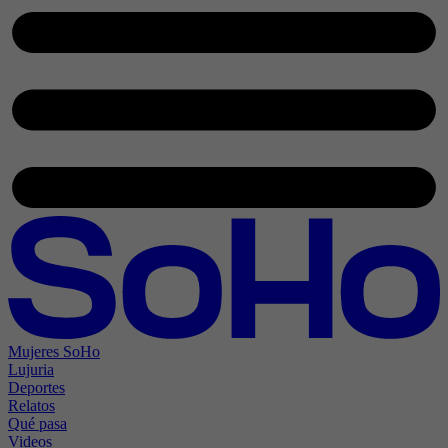
Mujeres SoHo
Lujuria
Deportes
Relatos
Qué pasa
Videos