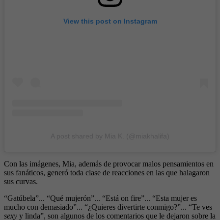
View this post on Instagram
A post shared by Mia K. (@miakhalifa)
Con las imágenes, Mia, además de provocar malos pensamientos en
sus fanáticos, generó toda clase de reacciones en las que halagaron
sus curvas.
“Gatúbela”... “Qué mujerón”... “Está on fire”... “Esta mujer es
mucho con demasiado”... “¿Quieres divertirte conmigo?”... “Te ves
sexy
y linda”, son algunos de los comentarios que le dejaron sobre la