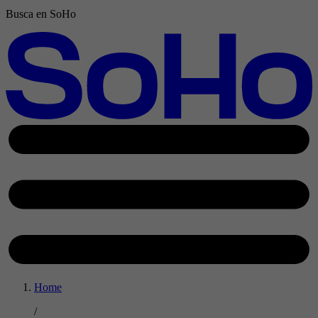
Busca en SoHo
Home
/