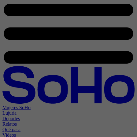
Mujeres SoHo
Lujuria
Deportes
Relatos
Qué pasa
Videos