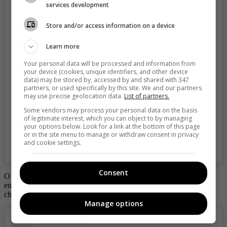
services development
Store and/or access information on a device
View this post on Instagram
Learn more
Your personal data will be processed and information from
your device (cookies, unique identifiers, and other device
data) may be stored by, accessed by and shared with 347
partners, or used specifically by this site. We and our partners
may use precise geolocation data.
List of partners.
Some vendors may process your personal data on the basis
of legitimate interest, which you can object to by managing
your options below. Look for a link at the bottom of this page
or in the site menu to manage or withdraw consent in privacy
and cookie settings.
A post shared by Mia K. (@miakhalifa)
Consent
O cuando se ha tomado fotos abriéndose la camisa, dejando ver su
enorme delantera y dejando a más de un fan boquiabierto y hasta
chorreando la baba.
Manage options