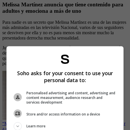
Melissa Martínez anuncia que tiene contenido para
adultos y emociona a más de uno
Para nadie es un secreto que Melissa Martínez es una de las mujeres
más admiradas en las televisión Nacional, varios de sus seguidores
se desviven por ella y no es para menos sin mostrar mucho la
presentadora derrocha mucha sensualidad.
Justo hace casi un año, Melissa Martínez fue invitada a una sesión
de fotos para nuestra revista
SoHo,
allí todos sus seguidores
quedaron enloquecidos y como de costumbre Melissa mostró muy
poco pero estalló en sensualidad.
Soho asks for your consent to use your
personal data to:
Personalised advertising and content, advertising and
content measurement, audience research and
services development
Store and/or access information on a device
“Mujer peligrosa”, con diminuto vestido Aura Cristina puso a sudar
Learn more
a muchos