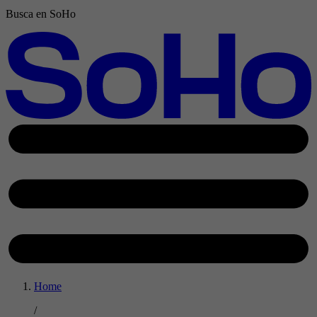
Busca en SoHo
Home
/