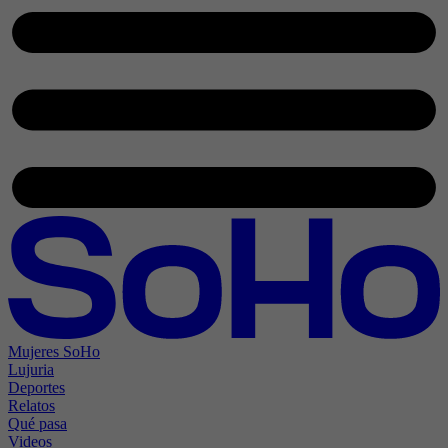
Mujeres SoHo
Lujuria
Deportes
Relatos
Qué pasa
Videos