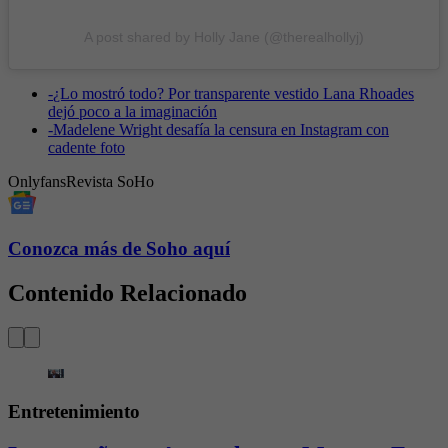
A post shared by Holly Jane (@therealhollyj)
-
¿Lo mostró todo? Por transparente vestido Lana Rhoades
dejó poco a la imaginación
-
Madelene Wright desafía la censura en Instagram con
cadente foto
Onlyfans
Revista SoHo
Conozca más de Soho aquí
Contenido Relacionado
Entretenimiento