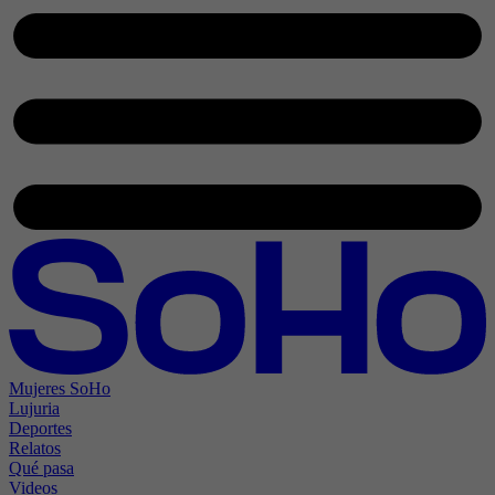
Mujeres SoHo
Lujuria
Deportes
Relatos
Qué pasa
Videos