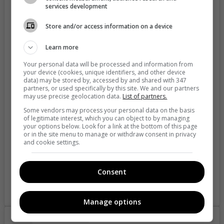
services development
Store and/or access information on a device
Learn more
Your personal data will be processed and information from
your device (cookies, unique identifiers, and other device
View this post on Instagram
data) may be stored by, accessed by and shared with 347
partners, or used specifically by this site. We and our partners
may use precise geolocation data.
List of partners.
Some vendors may process your personal data on the basis
of legitimate interest, which you can object to by managing
your options below. Look for a link at the bottom of this page
or in the site menu to manage or withdraw consent in privacy
and cookie settings.
Consent
A post shared by Holly Jane (@therealhollyj)
Manage options