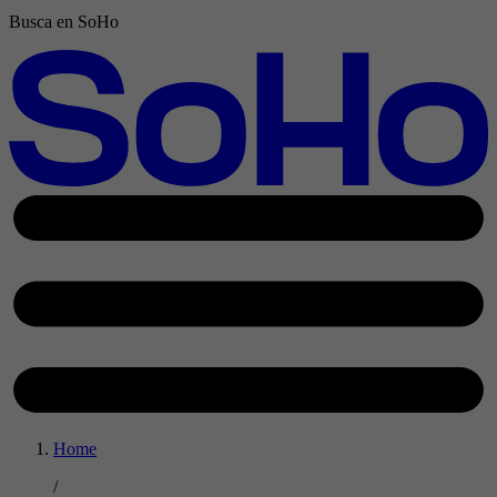
Busca en SoHo
Home
/