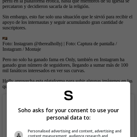
perfil en la plataforma erótica, hasta que miembros de su iglesia se
percataron y decidieron sacarla de la religión.
Sin embargo, esto fue solo una situación que le sirvió para recibir el
apoyo de los internautas y seguir acumulando gran cantidad de
suscriptores.
Foto: Instagram @therealhollyj
| Foto:
Captura de pantalla /
Instagram / Montaje
Pero no solo ha ganado fama en Only, también en Instagram ha
ganado gran número de seguidores, llegando a sumar más de 100
mil fanáticos interesados en ver sus curvas.
Holly aprovecha esta plataforma para subir algunas imágenes en las
que presume su figura y promociona su contenido erótico.
Soho asks for your consent to use your
personal data to:
Personalised advertising and content, advertising and
content measurement, audience research and