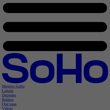
Mujeres SoHo
Lujuria
Deportes
Relatos
Qué pasa
Videos