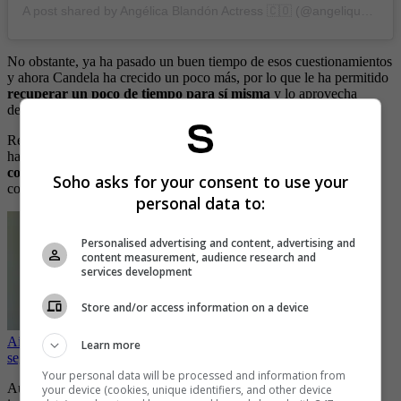
A post shared by Angélica Blandón Actress 🇨🇴 (@angelique_blandon)
No obstante, ya ha pasado un buen tiempo de esos cuestionamientos
y ahora Candela ha crecido un poco más, por lo que le ha permitido
recuperar un poco de tiempo para sí misma
y lo aprovecha
derrochando sensualidad a través de sus fotografías.
Recientemente, la actriz compartió una imagen que dejó
hambrientos a muchos, pues posó
completamente desnuda en la
cocina de su hogar
mientras al parecer se preparaba algo para
Soho asks for your consent to use your
comer.
personal data to:
Personalised advertising and content, advertising and
content measurement, audience research and
services development
Store and/or access information on a device
Aida Cortés y su disfraz de Merlina que puso a sudar frío a sus
Learn more
seguidores
Your personal data will be processed and information from
Aunque la foto se ve con bastante sombra se alcanza a apreciar la
your device (cookies, unique identifiers, and other device