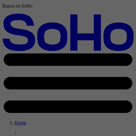
Busca en SoHo
Home
/