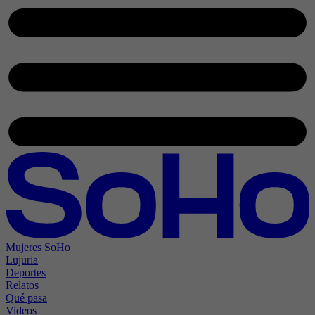
Mujeres SoHo
Lujuria
Deportes
Relatos
Qué pasa
Videos