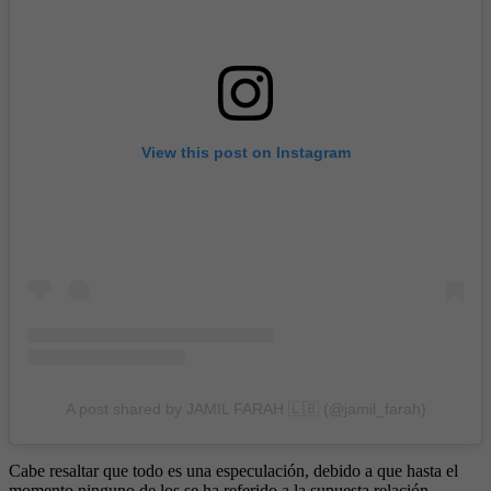
View this post on Instagram
A post shared by JAMIL FARAH 🇱🇧 (@jamil_farah)
Cabe resaltar que todo es una especulación, debido a que hasta el
momento ninguno de los se ha referido a la supuesta relación.