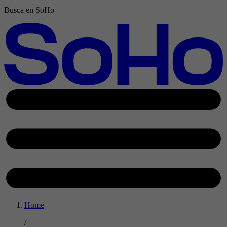
Busca en SoHo
Home
/