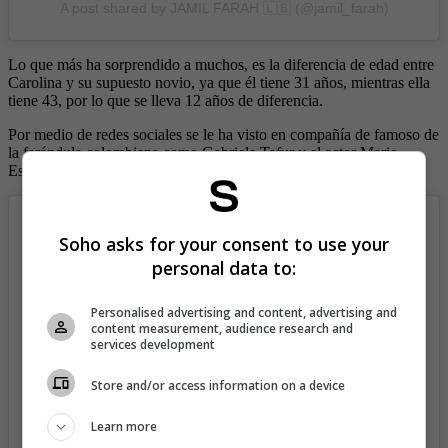
A post shared by JAMIL FARAH 🇱🇧 (@jamil_farah)
Lo que más ha sorprendido a muchos, es la diferencia de edad entre
Carolina y su supuesto novio, ya que él tiene 31 años, mientras ella
tiene 43, por lo que se lleva 12 años de diferencia.
Por medio de redes sociales se le ha visto en compañía de famoso de
la farándula colombiana como Gabriela Tafur y el actor Mario
Espitia.
Soho asks for your consent to use your
personal data to:
Personalised advertising and content, advertising and
content measurement, audience research and
services development
Store and/or access information on a device
Learn more