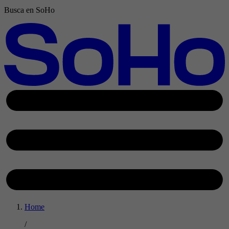
Busca en SoHo
Home
/