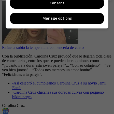
Consent
Manage options
Rafaella subió la temperatura con lencería de cuero
Con la publicación, Carolina Cruz provocó que le dejaran toda clase
de comentarios, entre los que se pueden leer opiniones como
“¿Cuánto irá a durar esta joven pareja?”... “Con su colágeno”... “Se
ven bien juntos”... “Todos nos mereces un amor bonito”...
“Felicidades a tu pareja”.
-
Así celebró el cumpleaños Carolina Cruz a su novio Jamil
Farah
-
Carolina Cruz chicanea sus doradas curvas con pequeño
bikini negro
Carolina Cruz