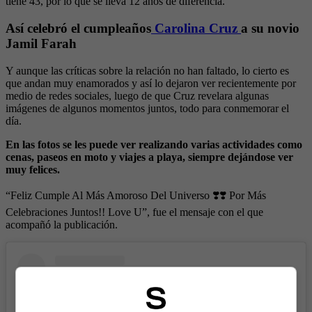
tiene 43, por lo que se lleva 12 años de diferencia.
Así celebró el cumpleaños
Carolina Cruz
a su novio
Jamil Farah
Y aunque las críticas sobre la relación no han faltado, lo cierto es
que andan muy enamorados y así lo dejaron ver recientemente por
medio de redes sociales, luego de que Cruz revelara algunas
imágenes de algunos momentos juntos, todo para conmemorar el
día.
En las fotos se les puede ver realizando varias actividades como
cenas, paseos en moto y viajes a playa, siempre dejándose ver
muy felices.
“Feliz Cumple Al Más Amoroso Del Universo ❣️❣️ Por Más
Celebraciones Juntos!! Love U”, fue el mensaje con el que
acompañó la publicación.