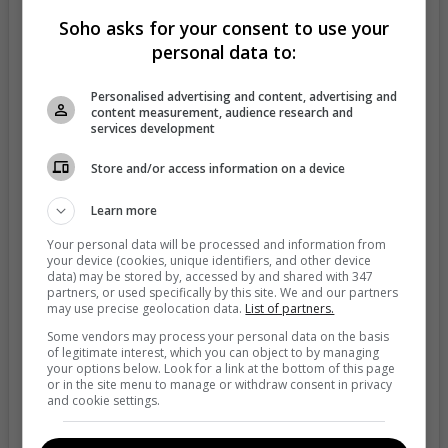
Soho asks for your consent to use your
personal data to:
Personalised advertising and content, advertising and
content measurement, audience research and
services development
Store and/or access information on a device
View this post on Instagram
Learn more
Your personal data will be processed and information from
your device (cookies, unique identifiers, and other device
data) may be stored by, accessed by and shared with 347
partners, or used specifically by this site. We and our partners
may use precise geolocation data.
List of partners.
Some vendors may process your personal data on the basis
of legitimate interest, which you can object to by managing
your options below. Look for a link at the bottom of this page
or in the site menu to manage or withdraw consent in privacy
and cookie settings.
A post shared by 𝐂𝐚𝐫𝐨𝐥𝐢𝐧𝐚 𝑪𝒓𝒖𝒛 ᴏsᴏʀɪᴏ~Presentadora (@carolinacruzosorio)