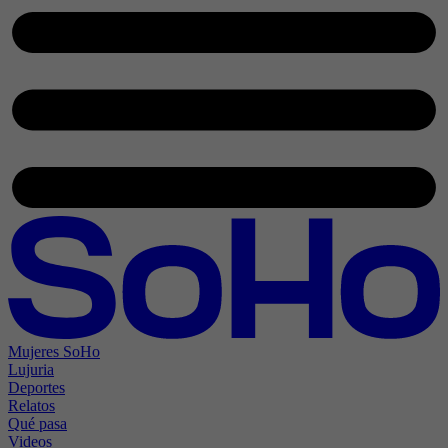
Mujeres SoHo
Lujuria
Deportes
Relatos
Qué pasa
Videos