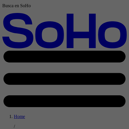
Busca en SoHo
Home
/