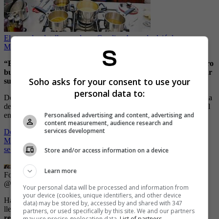
El aterrador detalle por el que Carolina Acevedo dejó de ver
MasterChef
“Es complicado, porque a veces hay personas que son gay, pero
buscan una pareja, una mujer como para taparse y no mostrar
Soho asks for your consent to use your
su sexualidad”, contó en medio de la entrevista a Lo sé todo.
personal data to:
De igual manera, Marecela Posada resaltó que vive muy agradecida
de haberse dado cuenta del engaño pues no se casó y no cayó en el
Personalised advertising and content, advertising and
engaño.
content measurement, audience research and
services development
Debido a esta experiencia y a otras poco afortunadas en el amor,
Marcela ha decidido no tener ningún tipo de relación afectiva pues
se siente mucho mejor sola.
Store and/or access information on a device
Learn more
Foto: Instagram @marcelaposada10.
| Foto:
Foto: Instagram
@marcelaposada10.
Your personal data will be processed and information from
your device (cookies, unique identifiers, and other device
Hace un par de meses había confesado de manera abierta que
data) may be stored by, accessed by and shared with 347
llevaba 10 años sin sostener relaciones sexuales. M
i felicidad
partners, or used specifically by this site. We and our partners
realmente está enfocada en otro tipo de cosas.
No me hace falta,
may use precise geolocation data.
List of partners.