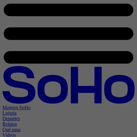
Mujeres SoHo
Lujuria
Deportes
Relatos
Qué pasa
Videos