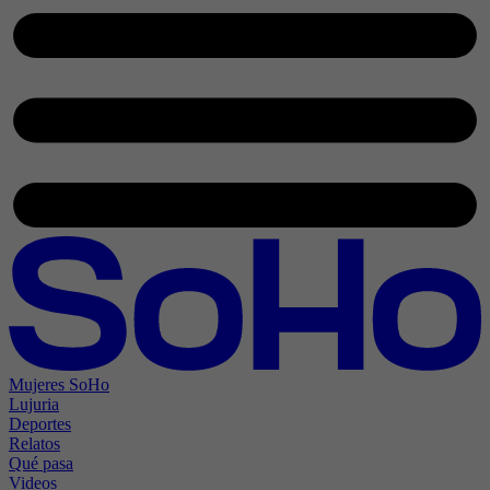
Mujeres SoHo
Lujuria
Deportes
Relatos
Qué pasa
Videos