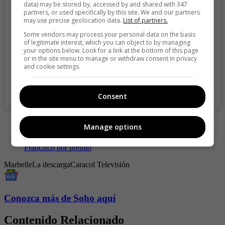
data) may be stored by, accessed by and shared with 347
partners, or used specifically by this site. We and our partners
may use precise geolocation data.
List of partners.
Some vendors may process your personal data on the basis
of legitimate interest, which you can object to by managing
your options below. Look for a link at the bottom of this page
or in the site menu to manage or withdraw consent in privacy
and cookie settings.
A post shared by MARBELLE❤️‍🔥 (@marbelle.oficial)
Consent
-
Marbelle llama borracho a Gustavo Petro y seguidores
Manage options
iracundos con el presidente
-
Marbelle le envía durísimo mensaje a Margarita Rosa de
Francisco por premio
Marbelle
La descarga
Caracol Televisión
Conozca más de Soho aquí
Contenido Relacionado