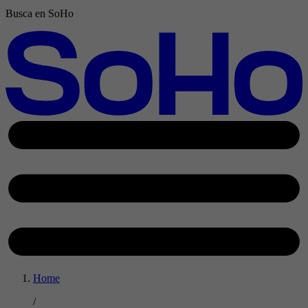
Busca en SoHo
Home
/