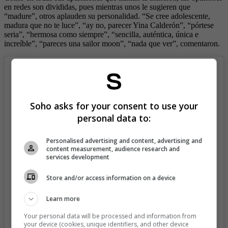
en redes son divididas, pues mientras unos le sugieren que
“madure”, otros aplauden su personalidad. “Se cree adolescente,
madura que no te luce”, “ay no, parecer Yina Calderón”, “pórtese
seria”, “hermosa como siempre”, “sencilla, auténtica, única e
increíble”, “pareces una sailor moon”, “nada que ver”, comentaron.
Soho asks for your consent to use your
personal data to:
Personalised advertising and content, advertising and
content measurement, audience research and
services development
Store and/or access information on a device
Learn more
View this post on Instagram
Your personal data will be processed and information from
your device (cookies, unique identifiers, and other device